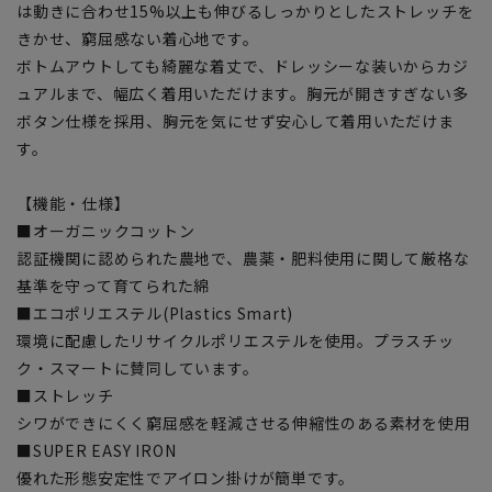
は動きに合わせ15%以上も伸びるしっかりとしたストレッチを
きかせ、窮屈感ない着心地です。
ボトムアウトしても綺麗な着丈で、ドレッシーな装いからカジ
ュアルまで、幅広く着用いただけます。胸元が開きすぎない多
ボタン仕様を採用、胸元を気にせず安心して着用いただけま
す。
【機能・仕様】
■オーガニックコットン
認証機関に認められた農地で、農薬・肥料使用に関して厳格な
基準を守って育てられた綿
■エコポリエステル(Plastics Smart)
環境に配慮したリサイクルポリエステルを使用。プラスチッ
ク・スマートに賛同しています。
■ストレッチ
シワができにくく窮屈感を軽減させる伸縮性のある素材を使用
■SUPER EASY IRON
優れた形態安定性でアイロン掛けが簡単です。