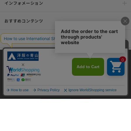
インフォメーション
おすすめコンテンツ
ポリシー・企業情報
オーダースーツなら SHITATE
当サイトでは、快適な閲覧体験とコンテンツ改善のためにCookieを使用
しています。閲覧を続けることで、Cookieの使用に同意したものとみな
します。詳細については
プライバシーポリシー
をご確認ください。
OFFICIAL SNS
同意して閉じる