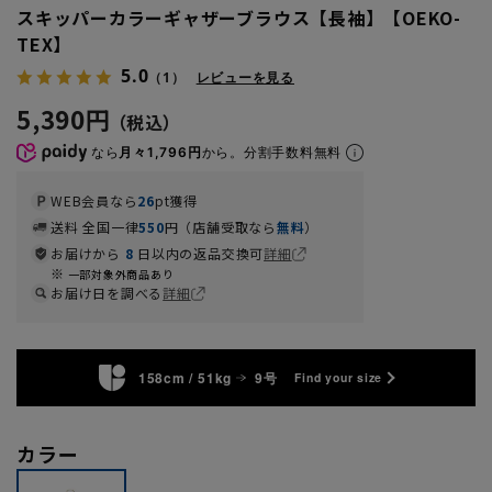
スキッパーカラーギャザーブラウス【長袖】【OEKO-
TEX】
5.0
（1）
レビューを見る
5,390円
なら
月々1,796円
から。分割手数料無料
WEB会員なら
26
pt獲得
送料 全国一律
550
円（店舗受取なら
無料
）
お届けから
8
日以内の返品交換可
詳細
一部対象外商品あり
お届け日を調べる
詳細
158cm / 51kg
9号
Find your size
カラー