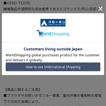
■OEKO-TEX(R)
繊維製品の国際的な安全基準であるエコテックス(R)に認証さ
れた生地から付属まで、すべてが厳しい基準をクリアした素材
を使用、安全を安心して着用いただけます。
【スタイルの目安】(※当社比)
シルエット
細め
スッキリ
普通
【商品に関するご注意】
■ブラウザやお使いのモニター環境、室内外等の撮影時の環境
下での光の加減により、