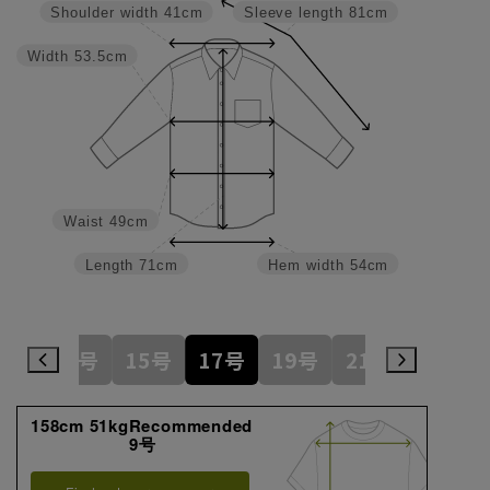
Shoulder width
41cm
Sleeve length
81cm
Width
53.5cm
Waist
49cm
Length
71cm
Hem width
54cm
1号
13号
15号
17号
19号
21号
23号
158cm 51kgRecommended
9号