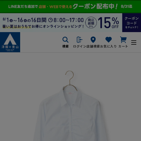
検索
ログイン
店舗検索
お気に入り
カート