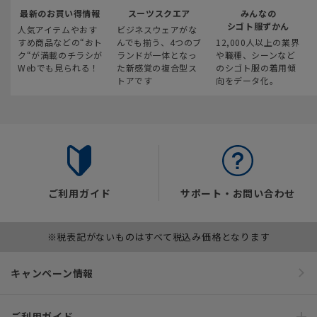
最新のお買い得情報
スーツスクエア
みんなの
シゴト服ずかん
人気アイテムやおす
ビジネスウェアがな
すめ商品などの“おト
んでも揃う、4つのブ
12,000人以上の業界
ク“が満載のチラシが
ランドが一体となっ
や職種、シーンなど
Webでも見られる！
た新感覚の複合型ス
のシゴト服の着用傾
トアです
向をデータ化。
ご利用ガイド
サポート・お問い合わせ
※税表記がないものはすべて税込み価格となります
キャンペーン情報
ご利用ガイド