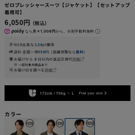
ゼロプレッシャースーツ【ジャケット】【セットアップ
着用可】
6,050円
なら
月々1,008円
から。分割手数料無料
WEB会員なら
30
pt獲得
送料 全国一律
550
円（店舗受取なら
無料
）
お届けから
8
日以内の返品交換可
詳細
一部対象外商品あり
お届け日を調べる
詳細
172cm / 70kg
L
Find your size
カラー