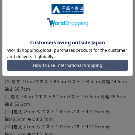
※セットアップ対応商品は在庫切れの場合がございます。
【お直しについて】
こちらの商品は仕様上、ネーム入れ不可となっております。
【サイズスペック】
[SS]着丈:66cm ウエスト:84cm バスト:95.5cm 肩幅:39cm 袖
丈:57cm
[S]着丈:69cm ウエスト:91cm バスト:101.5cm 肩幅:43.5cm
袖丈:59.2cm
[M]着丈:71cm ウエスト:94cm バスト:104.5cm 肩幅:44.5cm
袖丈:60.7cm
[L]着丈:73cm ウエスト:97cm バスト:107.5cm 肩幅:45.5cm
袖丈:62.2cm
[LL]着丈:75cm ウエスト:100cm バスト:110.5cm 肩
幅:46.5cm 袖丈:63.7cm
[3L]着丈:77cm ウエスト:103cm バスト:113.5cm 肩
幅:47.5cm 袖丈:65.2cm