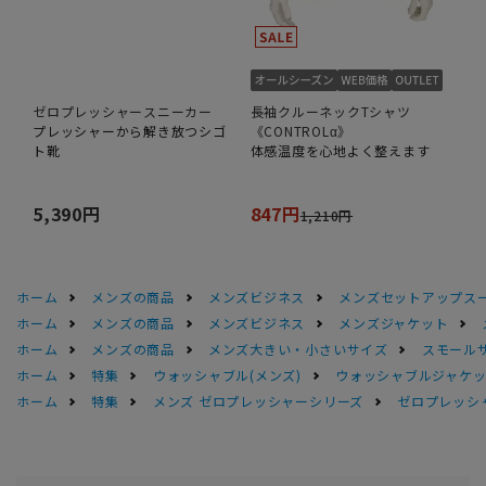
ゼロプレッシャースニーカー
長袖クルーネックTシャツ
プレッシャーから解き放つシゴ
《CONTROLα》
ト靴
体感温度を心地よく整えます
5,390円
847円
1,210円
ホーム
メンズの商品
メンズビジネス
メンズセットアップス
ホーム
メンズの商品
メンズビジネス
メンズジャケット
ホーム
メンズの商品
メンズ大きい・小さいサイズ
スモール
ホーム
特集
ウォッシャブル(メンズ)
ウォッシャブルジャケッ
ホーム
特集
メンズ ゼロプレッシャーシリーズ
ゼロプレッシ