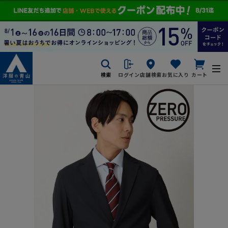
検索
ログイン
店舗検索
お気に入り
カート