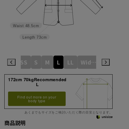
Waist
48.5cm
Length
73cm
SS
S
M
L
LL
WideM
3L
Wi
172cm 70kgRecommended
L
Find out more on your
body type
あくまでもサイズをご検討いただく際の目安となります。
商品説明