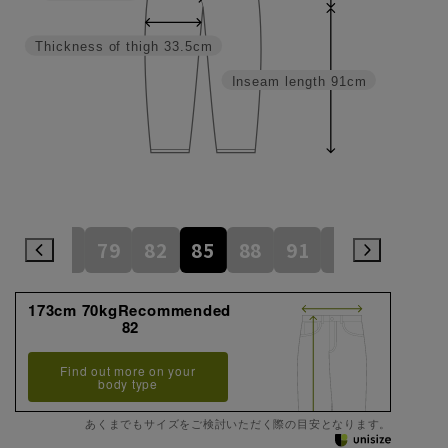
Thickness of thigh
33.5cm
Inseam length
91cm
73
76
79
82
85
88
91
94
97
1
173cm 70kgRecommended
82
Find out more on your
body type
あくまでもサイズをご検討いただく際の目安となります。