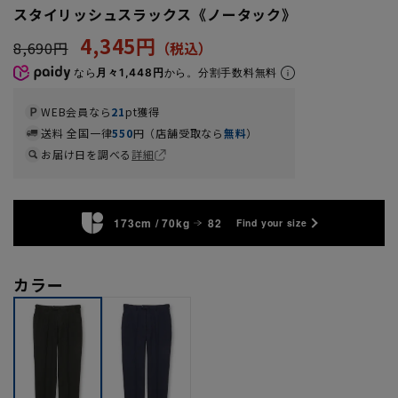
スタイリッシュスラックス《ノータック》
4,345円
8,690円
なら
月々1,448円
から。分割手数料無料
WEB会員なら
21
pt獲得
送料 全国一律
550
円（店舗受取なら
無料
）
お届け日を調べる
詳細
173cm / 70kg
82
Find your size
カラー