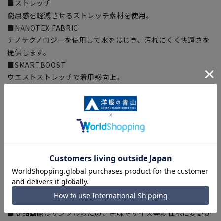
■ストレッチ
窮屈感を軽減させるストレッチ素材を使用。
■NANOTEX FABRIC
ナノテクノロジーを使用して水をはじき、汚れにくく快適さを
提供します。
■SMARTBOOST
ウエストストレッチで着用感向上。
【シルエット】《細め(スリム)》 (当社比)
■こちらの商品はご購入時またはご購入後の裾上げが必要な商
品となります。裾上げテープは当サイトでご購入いただけま
す。
裾上げテープ:
SUSOTAPE010
※こちらの商品は在庫切れの場合がございます。
【商品に関するご注意】
■商品画像はサンプルのため、色味やサイズ等の仕様に変更が