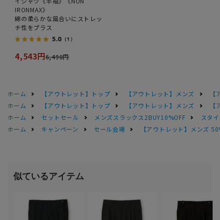
イシャツ《半袖》《NON
IRONMAX》
綿の柔らかな風合いにストレッ
チ性をプラス
5.0
（1）
4,543円
6,490円
ホーム
【アウトレット】トップ
【アウトレット】メンズ
【
ホーム
【アウトレット】トップ
【アウトレット】メンズ
【
ホーム
セットセール
メンズスラックス2BUY10%OFF
スタイ
ホーム
キャンペーン
セール会場
【アウトレット】メンズ 50