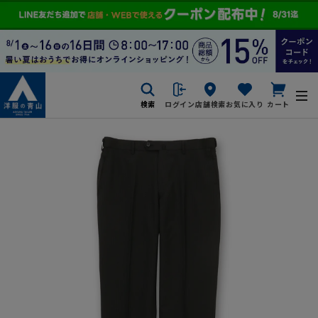
検索
ログイン
店舗検索
お気に入り
カート