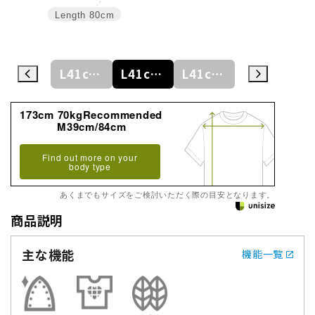
Length
80cm
L41cm/78cm
L41cm/80cm
L41cm/82cm
L41cm/84cm
L41cm/86cm
173cm 70kgRecommended
M39cm/84cm
Find out more on your
body type
あくまでもサイズをご検討いただく際の目安となります。
商品説明
主な機能
機能一覧