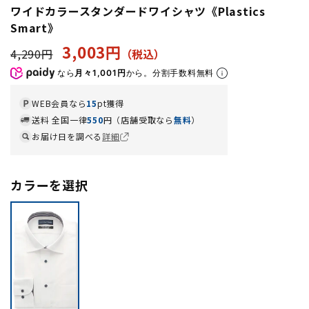
ワイドカラースタンダードワイシャツ《Plastics
Smart》
3,003円
4,290円
なら
月々1,001円
から。分割手数料無料
WEB会員なら
15
pt獲得
送料 全国一律
550
円（店舗受取なら
無料
）
お届け日を調べる
詳細
カラーを選択