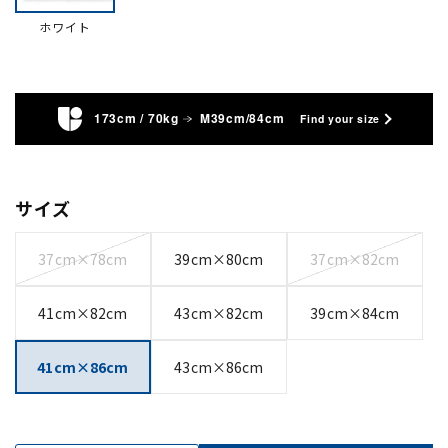
ホワイト
173cm / 70kg
M39cm/84cm
Find your size
サイズ
37cm×78cm
39cm×80cm
37cm×82cm
41cm×82cm
43cm×82cm
39cm×84cm
41cm×86cm
43cm×86cm