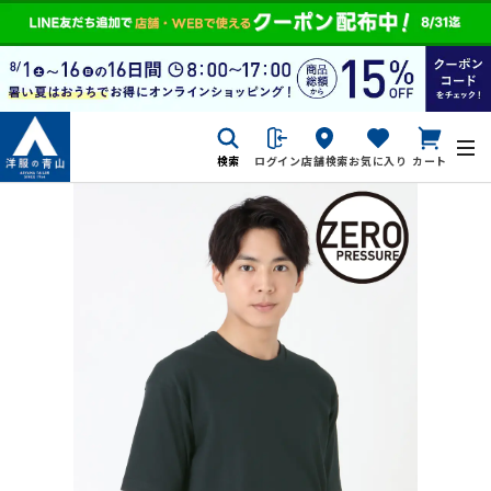
検索
ログイン
店舗検索
お気に入り
カート