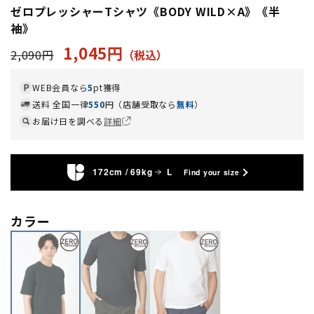
ゼロプレッシャーTシャツ《BODY WILD×A》《半
袖》
1,045円
2,090円
WEB会員なら
5
pt獲得
送料 全国一律
550
円（店舗受取なら
無料
）
お届け日を調べる
詳細
172cm / 69kg
L
Find your size
カラー