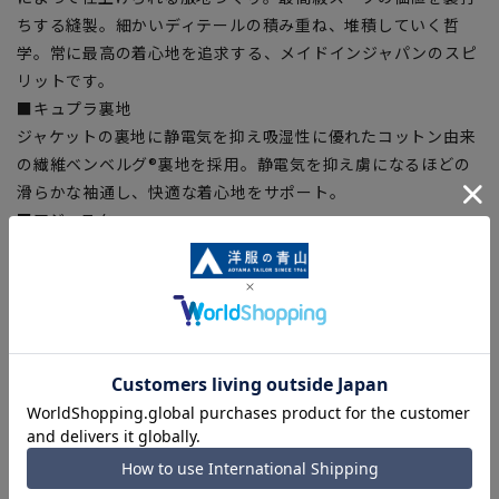
ちする縫製。細かいディテールの積み重ね、堆積していく哲
学。常に最高の着心地を追求する、メイドインジャパンのスピ
リットです。
■キュプラ裏地
ジャケットの裏地に静電気を抑え吸湿性に優れたコットン由来
の繊維ベンベルグ®裏地を採用。静電気を抑え虜になるほどの
滑らかな袖通し、快適な着心地をサポート。
■アジャスター
スラックスのウエストに実寸から前後6cm可動するアジャスタ
ーを採用、多少のお腹の変化に対応可能。
【シルエット】《細め(スリム)》 (当社比)
【商品に関するご注意】
■商品画像はサンプルのため、色味やサイズ等の仕様に変更が
ある場合がございますので、予めご了承ください。
■ゆとり感には個人差があります。サイズ表を確認の上、ご購
入の目安としてご利用ください。