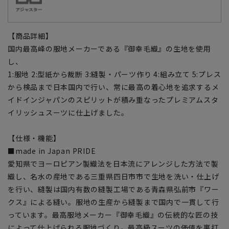
【商品詳細】
国内最高峰の服地メーカーである『御幸毛織』の生地を使用
し、
1:服地 2:型紙から裁断 3:縫製・パーツ作り 4:組み立て 5:プレス
から検品まで日本国内で行い、常に最高の着心地を追求するメ
イドインジャパンのスピリットが積み重なったプレミアムスタ
イリッシュスーツに仕上げました。
【仕様・機能】
■made in Japan PRIDE
愛知県でヨーロピアン製織法を日本流にアレンジした方法で製
織し、名水の産地である三重県四日市市で生地を洗い・仕上げ
を行い、縫製は国内有数の縫製工場である青森県弘前市『ワー
クス』による縫い。服地の生産から縫製まで国内で一貫して行
っています。最高服地メーカー『御幸毛織』の伝統的な匠の技
によって仕上げられる服地づくり。最高級スーツの価値を裏打