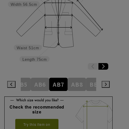
Width
56.5cm
Waist
51cm
Length
75cm
AB4
AB5
AB6
AB7
AB8
BE3
BE4
Check the recommended
size
Try this item on