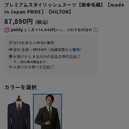
プレミアムスタイリッシュスーツ【御幸毛織】【made
in Japan PRIDE】【HILTON】
87,890円
なら
月々14,648円
から。分割手数料無料
WEB会員なら
439
pt獲得
送料 全国一律
550
円（店舗受取なら
無料
）
お届けから
8
日以内の返品交換可
詳細
一部対象外商品あり
お届け日を調べる
詳細
カラーを選択