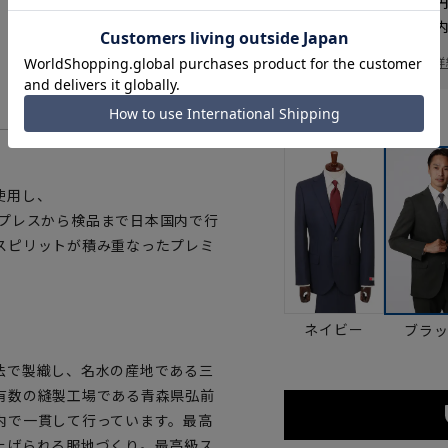
送料 全国一律
550
お届けから
8
日以内
一部対象外商品あり
お届け日を調べる
詳
カラー
使用し、
て 5:プレスから検品まで日本国内で行
スピリットが積み重なったプレミ
ネイビー
ブラ
法で製織し、名水の産地である三
有数の縫製工場である青森県弘前
内で一貫して行っています。最高
上げられる服地づくり。最高級ス