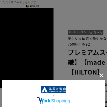
いただく際の目安となります。
美しい立体感と艶やかな
7590HTM-92
プレミアムス
織】【made i
【HILTON】
87,890円
なら
月々14,6
WEB会員なら
439
p
機能一覧