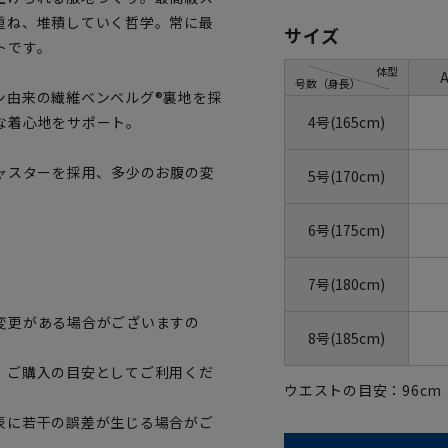
重ね、堆積していく哲学。常に最
サイズ
トです。
体型
号数（身長）
ン由来の繊維ベンベルグ®裏地を採
4号(165cm)
な着心地をサポート。
ャスターを採用、多少のお腹の変
5号(170cm)
6号(175cm)
7号(180cm)
変更がある場合がございますの
8号(185cm)
、ご購入の目安としてご利用くだ
ウエストの目安：
96
cm
表に若干の誤差が生じる場合がご