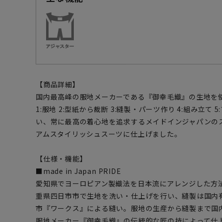
【商品詳細】
国内最高峰の服地メーカーである『御幸毛織』の生地を
1:服地 2:型紙から裁断 3:縫製・パーツ作り 4:組み立
い、常に最高の着心地を追求するメイドインジャパンの
アムスタイリッシュスーツに仕上げました。
【仕様・機能】
■made in Japan PRIDE
愛知県でヨーロピアン製織法を日本流にアレンジした方
重県四日市市で生地を洗い・仕上げを行い、縫製は国内
市『ワークス』による縫い。服地の生産から縫製まで国
服地メーカー『御幸毛織』の伝統的な匠の技によって仕