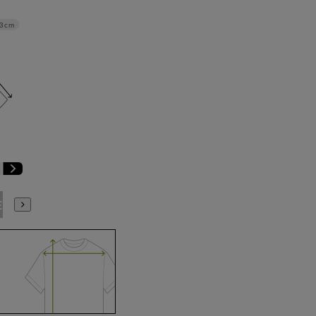
3cm
E3
BE4
BE5
BE6
BE7
BE8
YA4
YA5
YA6