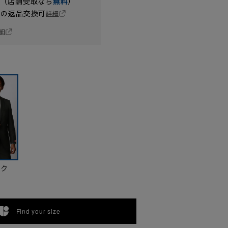
円（店舗受取なら
無料
）
の返品交換可
詳細
細
ック
Find your size