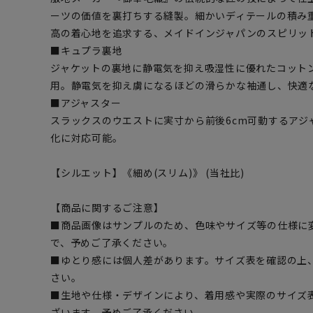
ーツの価値を裏打ちする縫製。細かいディテールの積み
高の着心地を追求する、メイドインジャパンのスピリッ
■キュプラ裏地
ジャケットの裏地に静電気を抑え吸湿性に優れたコット
用。静電気を抑え虜になるほどの滑らかな袖通し、快適
■アジャスター
スラックスのウエストに実寸から前後6cm可動するアジ
化に対応可能。
【シルエット】《細め(スリム)》 (当社比)
【商品に関するご注意】
■商品画像はサンプルのため、色味やサイズ等の仕様に
で、予めご了承ください。
■ゆとり感には個人差があります。サイズ表を確認の上
さい。
■生地や仕様・デザインにより、着用感や実際のサイズ
ざいます。予めご了承ください。