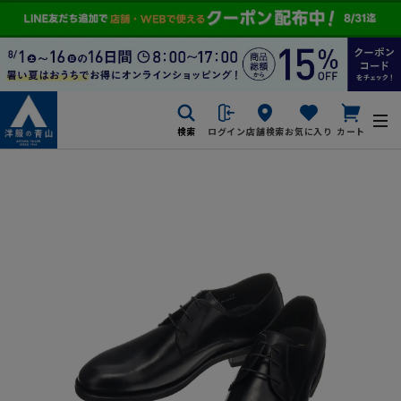
検索
ログイン
店舗検索
お気に入り
カート