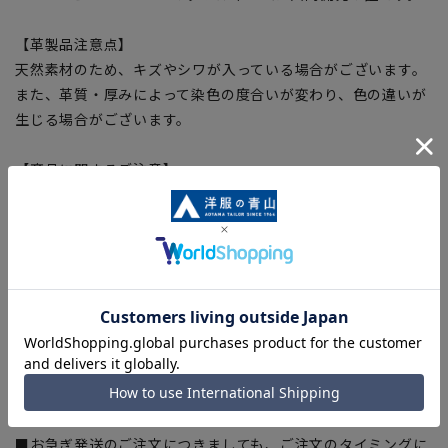
【革製品注意点】
天然素材のため、キズやシワが入っている場合がございます。
また、革質・厚みによって染色の度合いが変わり、色の違いが
生じる場合がございます。
【商品に関するご注意】
■商品画像はサンプルのため、色味やサイズ等の仕様に変更が
ある場合がございますので、予めご了承ください。
■生地や仕様・デザインにより、着用感や実際のサイズ表に若
干の誤差が生じる場合がございます。予めご了承ください。
■ブラウザやお使いのモニター環境、また撮影時の室内外の光
加減により、実際の商品と掲載画像の色味が異なる場合がござ
います。
■店舗や各モールサイトと商品在庫を共有しております関係
上、ご注文いただいたタイミングにより欠品が発生し、ご注文
を完了できない場合がございます。予めご了承ください。
■お急ぎ発送のご注文につきましても、ご注文のタイミングに