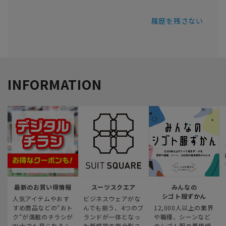
履歴を残さない
INFORMATION
最新のお買い得情報
スーツスクエア
みんなの
シゴト服ずかん
人気アイテムやおす
ビジネスウェアがな
すめ商品などの“おト
んでも揃う、4つのブ
12,000人以上の業界
ク“が満載のチラシが
ランドが一体となっ
や職種、シーンなど
Webでも見られる！
た新感覚の複合型ス
のシゴト服の着用傾