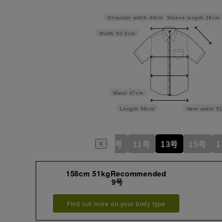
Sleeve length
19cm
Shoulder width
40cm
Width
50.5cm
Waist
47cm
Length
69cm
Hem width
5
5号
7号
9号
11号
13号
15号
158cm 51kgRecommended
9号
Find out more on your body type