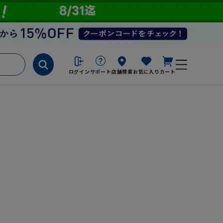
ログイン
サポート
店舗検索
お気に入り
カート