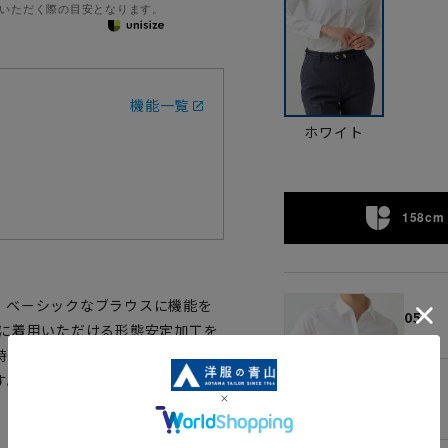
いただく際の目安となります。
機能一覧
ホワイト
158cm 
。ベーシックなブラウスに機能を
05
麗に着用いただける形態安定加工を
時の胸元の開きも安心の多ボタン
す。
07