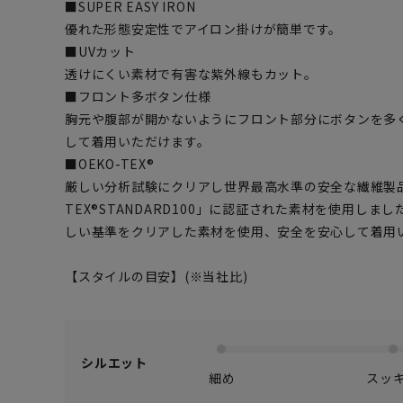
■SUPER EASY IRON
優れた形態安定性でアイロン掛けが簡単です。
■UVカット
透けにくい素材で有害な紫外線もカット。
■フロント多ボタン仕様
胸元や腹部が開かないようにフロント部分にボタンを多
して着用いただけます。
■OEKO-TEX®
厳しい分析試験にクリアし世界最高水準の安全な繊維製品
TEX®STANDARD100」に認証された素材を使用し
しい基準をクリアした素材を使用、安全を安心して着用
【スタイルの目安】(※当社比)
シルエット
細め
スッ