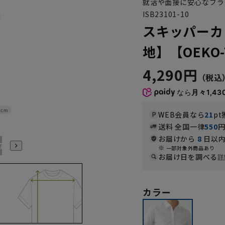
就活や面接に安心なブラ
ISB23101-10
スキッパーカ
地】【OEKO-
4,290円
なら
月々1,43
1cm
WEB会員なら
21
pt
送料 全国一律
550
お届けから
8
日以内
17号
19号
21号
一部対象外商品あり
お届け日を調べる
詳
カラー