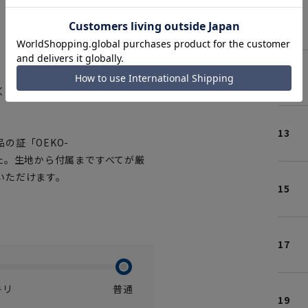
09
ホワイト
11
く使用しています。動いても安心
13
の証「OEKO-
ました。生地から付属まですべてが厳
いただけます。
15
17
キリ
普通
19