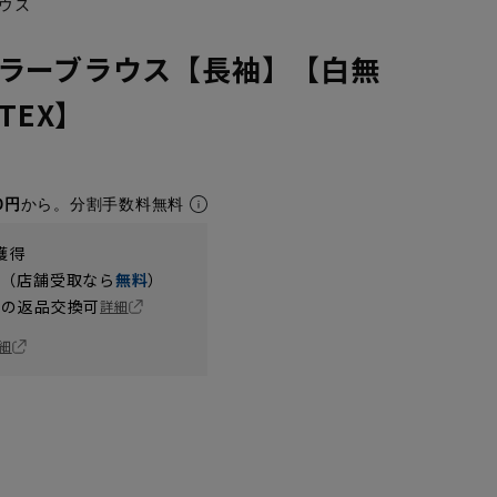
ウス
ラーブラウス【長袖】【白無
TEX】
0円
から。分割手数料無料
獲得
円（店舗受取なら
無料
）
の返品交換可
詳細
細