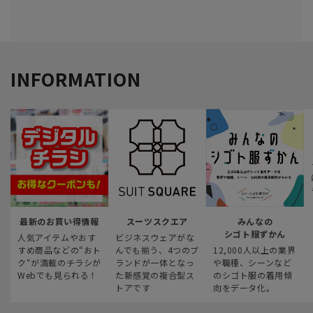
INFORMATION
最新のお買い得情報
スーツスクエア
みんなの
シゴト服ずかん
人気アイテムやおす
ビジネスウェアがな
すめ商品などの“おト
んでも揃う、4つのブ
12,000人以上の業界
ク“が満載のチラシが
ランドが一体となっ
や職種、シーンなど
Webでも見られる！
た新感覚の複合型ス
のシゴト服の着用傾
トアです
向をデータ化。