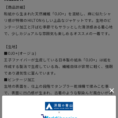
【商品詳細】
和紙から生まれた天然繊維「OJO+」を混紡し、麻に似たシャ
リ感が特徴のHILTONらしい上品なジャケットです。生地のビ
ンテージ加工と汗ばむ季節でもサラッとした清涼感ある着心地
で、少しカジュアルな雰囲気も楽しめるオススメの一着です。
【生地】
■OJO+(オージョ)
王子ファイバーが生産している日本製の紙糸「OJO+」は紙を
作成する製法で生産している為、繊維自体が非常に軽く、強靭
であり通気性に富んでいます。
■ビンテージ加工
生地の表面を、仕上の段階でタンブラー乾燥機で揉みこむ事
で、表面に凹凸感が生まれ、古着のような馴染んだ風合いが特
徴。
【シルエット】《細め(スリム)》 (当社比)