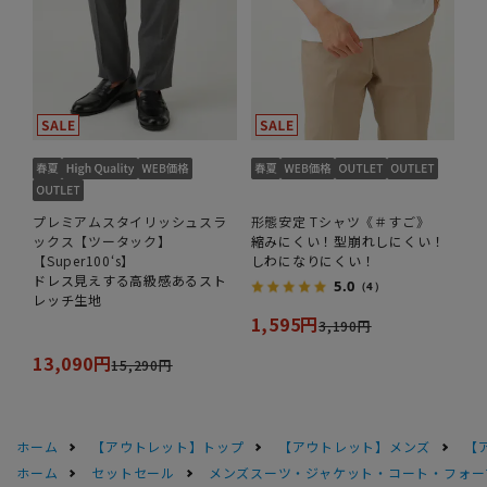
プレミアムスタイリッシュスラ
形態安定 Tシャツ《＃すご》
ックス【ツータック】
縮みにくい！型崩れしにくい！
【Super100‘s】
しわになりにくい！
ドレス見えする高級感あるスト
5.0
（4）
レッチ生地
1,595円
3,190円
13,090円
15,290円
ホーム
【アウトレット】トップ
【アウトレット】メンズ
【
ホーム
セットセール
メンズスーツ・ジャケット・コート・フォーマル