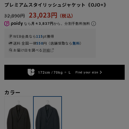
プレミアムスタイリッシュジャケット《OJO+》
23,023円
32,890円
なら
月々3,837円
から。分割手数料無料
WEB会員なら
115
pt獲得
送料 全国一律
550
円（店舗受取なら
無料
）
お届け日を調べる
詳細
172cm / 70kg
L
Find your size
カラー