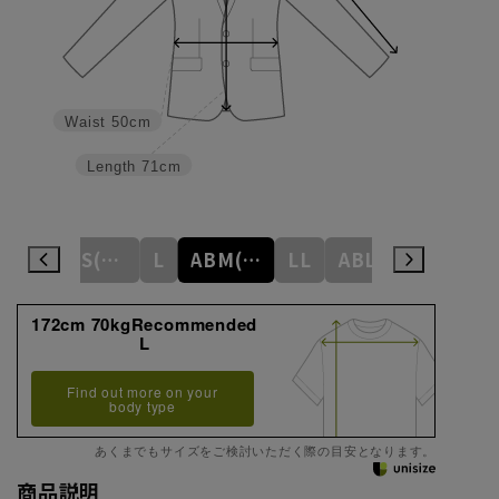
Waist
50cm
Length
71cm
M
ABS(WideS)
L
ABM(WideM)
LL
ABL(WideL)
ABLL(Wide
172cm 70kgRecommended
L
Find out more on your
body type
あくまでもサイズをご検討いただく際の目安となります。
商品説明