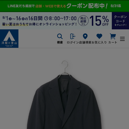
検索
ログイン
店舗検索
お気に入り
カート