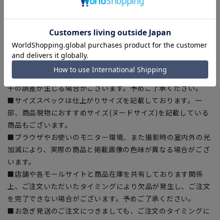
【商品に関するご注意】
■商品画像はサンプルのため、色味やサイズ等の仕様に変更が
ある場合がございますので、予めご了承ください。
■ゆとり感には個人差があります。サイズ表を確認の上、ご購
入の目安としてご利用ください。
■生地や仕様・デザインにより、着用感や実際のサイズ表に若
干の誤差が生じる場合がございます。予めご了承ください。
■サイズスペックは仕上がりサイズを記載しております。一
部、商品現物におすすめサイズ(ヌードサイズ)を記載している
商品もございます。
■ブラウザやお使いのモニター環境、また撮影時の室内外の光
加減により、実際の商品と掲載画像の色味が異なる場合がござ
います。
■店舗や各モールサイトと商品在庫を共有しております関係
上、ご注文いただいたタイミングにより欠品が発生し、ご注文
を完了できない場合がございます。予めご了承ください。
■お急ぎ発送のご注文につきましても、ご注文のタイミングに