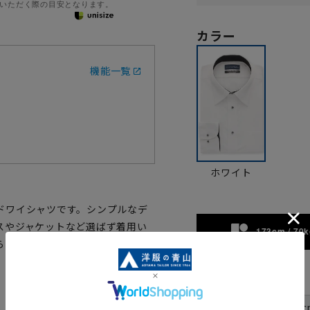
いただく際の目安となります。
カラー
機能一覧
ホワイト
ドワイシャツです。シンプルなデ
スやジャケットなど選ばず着用い
173cm / 70k
らい濃色生地を使用し、デザイン
サイズ
首周り
37c