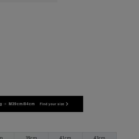
g
M39cm/84cm
Find your size
m
39cm
41cm
43cm