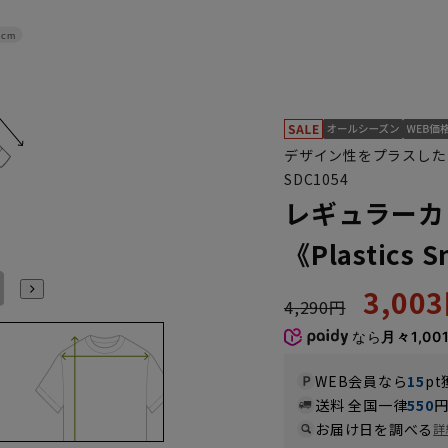
2cm
デザイン性をプラスした
SDC1054
レギュラーカ
《Plastics 
L41cm/86cm
L41cm/88cm
LL43cm/82cm
LL43cm/86cm
LL43cm/88cm
3L45cm/84cm
3,00
4,290円
なら
月々1,00
WEB会員なら
15
pt
送料 全国一律
550
お届け日を調べる
詳