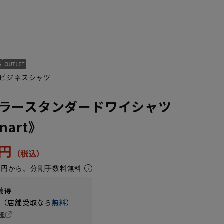
ビジネスシャツ
ラースタンダードワイシャツ
Smart》
3L45cm/88cm
4L47cm/84cm
4L47cm/88cm
5L49cm/84cm
5L49cm/88cm
LL43cm/80cm
3円
1円
から。分割手数料無料
獲得
円（店舗受取なら
無料
）
細