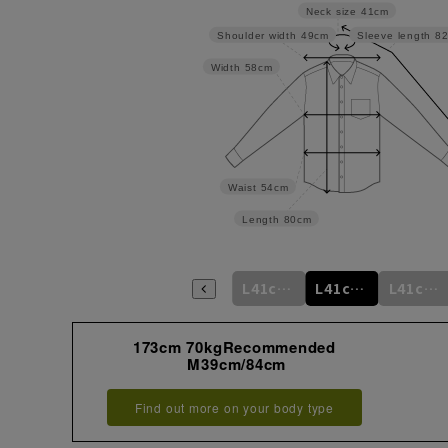
Neck size
41cm
Shoulder width
49cm
Sleeve length
8
Width
58cm
Waist
54cm
Length
80cm
m
L41cm/76cm
M39cm/88cm
L41cm/78cm
L41cm/80cm
L41cm/82cm
L41cm/84cm
173cm 70kgRecommended
M39cm/84cm
Find out more on your body type