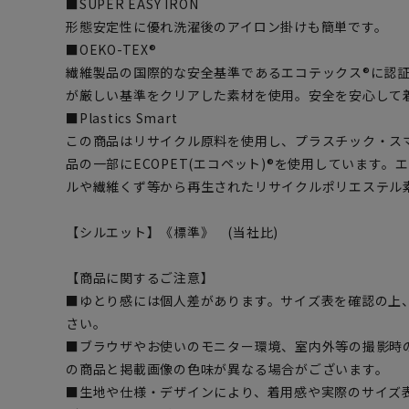
■SUPER EASY IRON
形態安定性に優れ洗濯後のアイロン掛けも簡単です。
■OEKO-TEX®
繊維製品の国際的な安全基準であるエコテックス®に認
が厳しい基準をクリアした素材を使用。安全を安心して
■Plastics Smart
この商品はリサイクル原料を使用し、プラスチック・ス
品の一部にECOPET(エコペット)®を使用しています
ルや繊維くず等から再生されたリサイクルポリエステル
【シルエット】《標準》 (当社比)
【商品に関するご注意】
■ゆとり感には個人差があります。サイズ表を確認の上
さい。
■ブラウザやお使いのモニター環境、室内外等の撮影時
の商品と掲載画像の色味が異なる場合がございます。
■生地や仕様・デザインにより、着用感や実際のサイズ