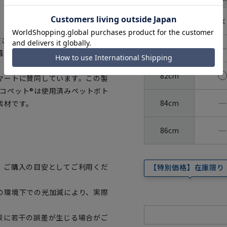
裄丈
✕
78cm
証された、生地から付属まですべて
―
80cm
着用いただけます。
82cm
マートに賛同しています。この製
。エコペット®は使用済みペットボト
―
84cm
素材です。
―
86cm
、ご購入の目安としてご利用くだ
【特別価格】在庫限り
の環境下での光加減により、実際
表に若干の誤差が生じる場合がご