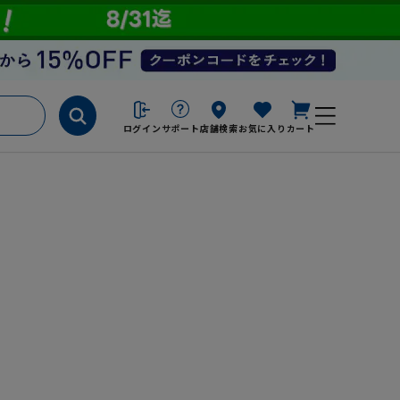
ログイン
サポート
店舗検索
お気に入り
カート