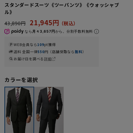
スタンダードスーツ《ツーパンツ》《ウォッシャブ
ル》
21,945円
43,890円
なら
月々3,657円
から。分割手数料無料
WEB会員なら
109
pt獲得
送料 全国一律
550
円（店舗受取なら
無料
）
お届け日を調べる
詳細
カラーを選択