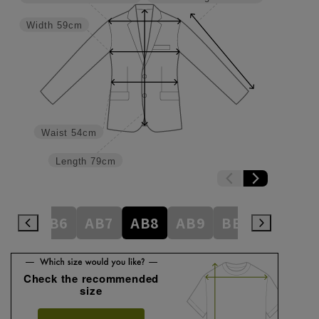
Width
59cm
Waist
54cm
Length
79cm
AB5
AB6
AB7
AB8
AB9
BE1
BE2
Check the recommended
size