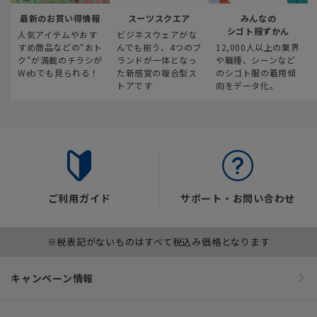
最新のお買い得情報
スーツスクエア
みんなの
シゴト服ずかん
人気アイテムやおす
ビジネスウェアがな
すめ商品などの“おト
んでも揃う、4つのブ
12,000人以上の業界
ク“が満載のチラシが
ランドが一体となっ
や職種、シーンなど
Webでも見られる！
た新感覚の複合型ス
のシゴト服の着用傾
トアです
向をデータ化。
ご利用ガイド
サポート・お問い合わせ
※税表記がないものはすべて税込み価格となります
キャンペーン情報