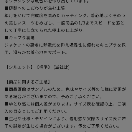
るクラシックな風合いを作り出しています。
■縫製へのこだわりが生む上質
年月をかけて完成度を高めたカッティング、着心地よくそのう
え美しいスーツをめざし、一般商品の1/3までスピードを落と
して丁寧に仕立てられた極上の仕上がり。
■キュプラ裏地
ジャケットの裏地に静電気を抑え吸湿性に優れたキュプラを採
用、滑らかな着心地をサポート。
【シルエット】《標準》 (当社比)
【商品に関するご注意】
■商品画像はサンプルのため、色味やサイズ等の仕様に変更が
ある場合がございますので、予めご了承ください。
■ゆとり感には個人差があります。サイズ表を確認の上、ご購
入の目安としてご利用ください。
■生地や仕様・デザインにより、着用感や実際のサイズ表に若
干の誤差が生じる場合がございます。予めご了承ください。