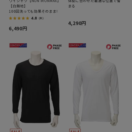
ワイシャツ【NON IRONMAX】
体型に合わせた最適な位置で留
【白無地】
まる
100回洗っても効果そのまま!
4.8
（8）
4,290円
6,490円