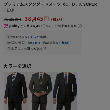
プレミアムスタンダードスーツ《C．D．K SUPER
TEX》
38,445円
76,890円
なら
月々6,407円
から。分割手数料無料
WEB会員なら
192
pt獲得
送料 全国一律
550
円（店舗受取なら
無料
）
お届け日を調べる
詳細
カラーを選択