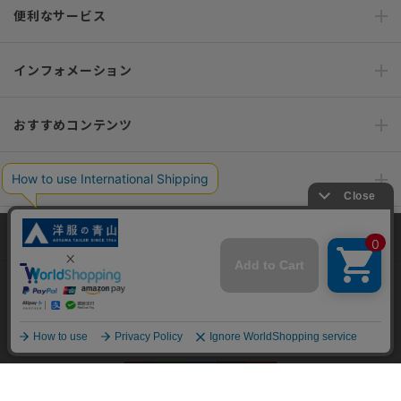
便利なサービス
インフォメーション
おすすめコンテンツ
ポリシー・企業情報
オーダースーツなら SHITATE
当サイトでは、快適な閲覧体験とコンテンツ改善のためにCookieを使用
しています。閲覧を続けることで、Cookieの使用に同意したものとみな
します。詳細については
プライバシーポリシー
をご確認ください。
OFFICIAL SNS
同意して閉じる