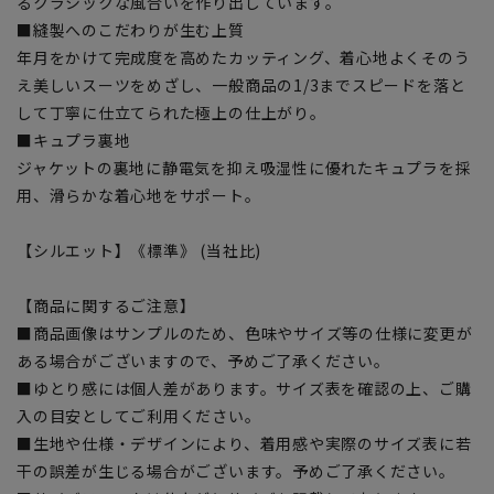
るクラシックな風合いを作り出しています。
■縫製へのこだわりが生む上質
年月をかけて完成度を高めたカッティング、着心地よくそのう
え美しいスーツをめざし、一般商品の1/3までスピードを落と
して丁寧に仕立てられた極上の仕上がり。
■キュプラ裏地
ジャケットの裏地に静電気を抑え吸湿性に優れたキュプラを採
用、滑らかな着心地をサポート。
【シルエット】《標準》 (当社比)
【商品に関するご注意】
■商品画像はサンプルのため、色味やサイズ等の仕様に変更が
ある場合がございますので、予めご了承ください。
■ゆとり感には個人差があります。サイズ表を確認の上、ご購
入の目安としてご利用ください。
■生地や仕様・デザインにより、着用感や実際のサイズ表に若
干の誤差が生じる場合がございます。予めご了承ください。