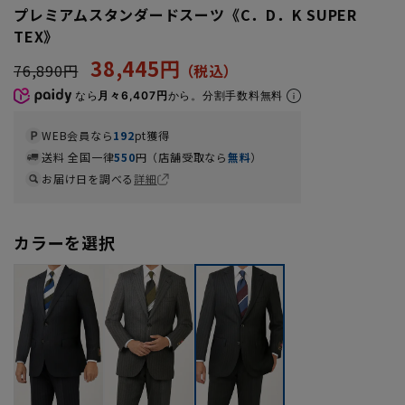
プレミアムスタンダードスーツ《C．D．K SUPER
TEX》
38,445円
76,890円
なら
月々6,407円
から。分割手数料無料
WEB会員なら
192
pt獲得
送料 全国一律
550
円（店舗受取なら
無料
）
お届け日を調べる
詳細
カラーを選択