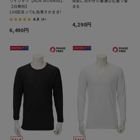
ワイシャツ【NON IRONMAX】
体型に合わせた最適な位置で留
【白無地】
まる
100回洗っても効果そのまま!
4.8
（8）
4,290円
6,490円