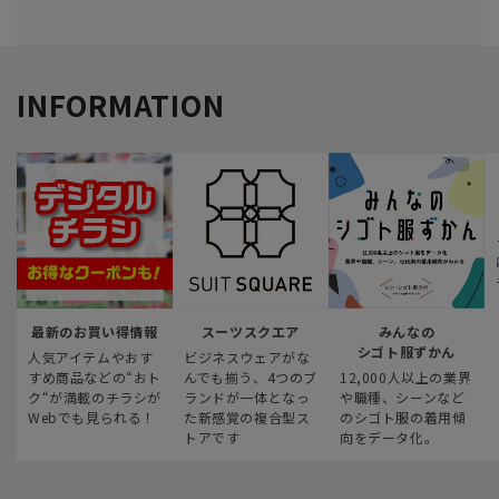
INFORMATION
最新のお買い得情報
スーツスクエア
みんなの
シゴト服ずかん
人気アイテムやおす
ビジネスウェアがな
すめ商品などの“おト
んでも揃う、4つのブ
12,000人以上の業界
ク“が満載のチラシが
ランドが一体となっ
や職種、シーンなど
Webでも見られる！
た新感覚の複合型ス
のシゴト服の着用傾
トアです
向をデータ化。