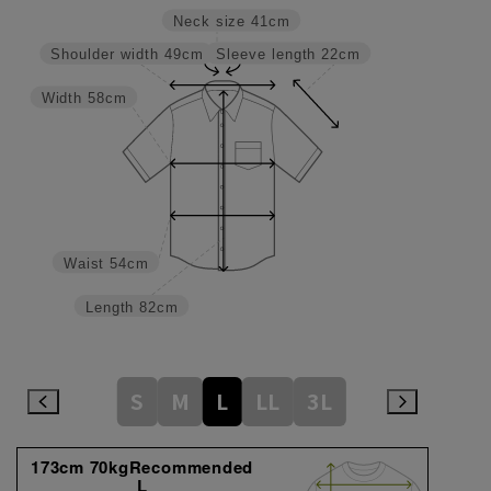
Neck size
41cm
Sleeve length
22cm
Shoulder width
49cm
Width
58cm
Waist
54cm
Length
82cm
S
M
L
LL
3L
173cm 70kgRecommended
L