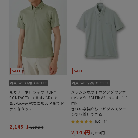
鬼カノコポロシャツ《DRY
メランジ鹿の子ボタンダウンポ
CONTACT》《＃すごポロ》
ロシャツ《ALTIMA》《＃すごポ
高い吸汗速乾性に加え軽量でド
ロ》
ライなタッチ
きれいな襟立ちでビジネスシー
ンでも着用できる
5.0
（1）
2,145円
4,290円
2,145円
4,290円