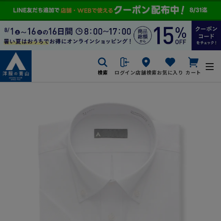
検索
ログイン
店舗検索
お気に入り
カート