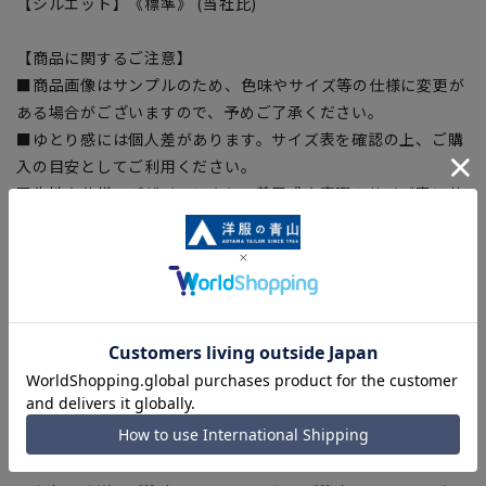
【シルエット】《標準》 (当社比)
【商品に関するご注意】
■商品画像はサンプルのため、色味やサイズ等の仕様に変更が
ある場合がございますので、予めご了承ください。
■ゆとり感には個人差があります。サイズ表を確認の上、ご購
入の目安としてご利用ください。
■生地や仕様・デザインにより、着用感や実際のサイズ表に若
干の誤差が生じる場合がございます。予めご了承ください。
■サイズスペックは仕上がりサイズを記載しております。一
部、商品現物におすすめサイズ(ヌードサイズ)を記載している
商品もございます。
■ブラウザやお使いのモニター環境、また撮影時の室内外の光
加減により、実際の商品と掲載画像の色味が異なる場合がござ
います。
■店舗や各モールサイトと商品在庫を共有しております関係
上、ご注文いただいたタイミングにより欠品が発生し、ご注文
を完了できない場合がございます。予めご了承ください。