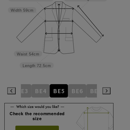
Width
59cm
Waist
54cm
Length
72.5cm
AB8
BE3
BE4
BE5
BE6
BE7
BE8
E
Check the recommended
size