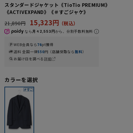
スタンダードジャケット《TioTio PREMIUM》
《ACTIVEXPAND》《＃すごジャケ》
15,323円
21,890円
なら
月々2,553円
から。分割手数料無料
WEB会員なら
76
pt獲得
送料 全国一律
550
円（店舗受取なら
無料
）
お届け日を調べる
詳細
カラーを選択