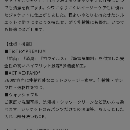
ット『すごジャケ』。自宅で洗えるウォッシャブル仕様はいつ
でも清潔を保てます。シワになりにくいイージーケア性に優れ
たジャケットに仕上がりました。程よいゆとりを持たせたシル
エットは動きにゆとりを持たせ、軽く伸縮性にも優れ、いつで
も快適に過ごせます。
【仕様・機能】
■TioTio®PREMIUM
『抗菌』『消臭』『抗ウイルス』『静電気抑制』を付加した安
全性の高いハイブリット触媒®多機能加工。
■ACTIVEXPAND®
360度方向に伸縮可能なニットジャージー素材。伸縮性・防シ
ワ性・速乾性を持つ。
■ウォッシャブル
ご家庭で洗濯可能、洗濯機・シャワークリーンなど洗い方も選
べます。ジャケットのみパンツだけでの洗濯等、ちょっとした
汚れは部分洗いもOK。