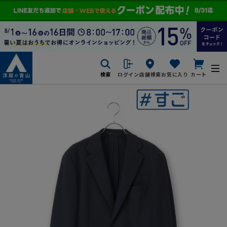
検索
ログイン
店舗検索
お気に入り
カート