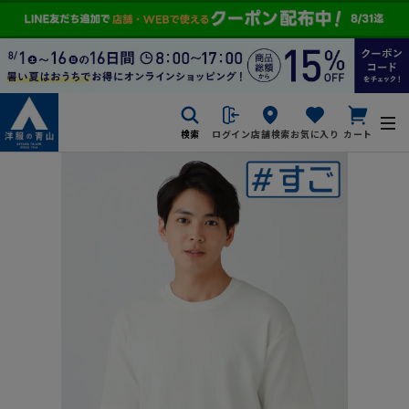
検索
ログイン
店舗検索
お気に入り
カート