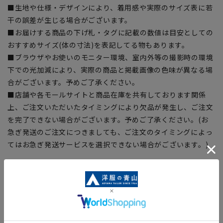
■生地や仕様・デザインにより、着用感や実際のサイズ表に若
干の誤差が生じる場合がございます。
■お届けする商品の下げ札・タグに記載の数値は目安としての
おすすめサイズ(体の寸法)を表記してる物もあります。
■ブラウザやお使いのモニター環境、室内外等の撮影時の環境
下での光加減により、実際の商品と掲載画像の色味が異なる場
合がございます。予めご了承ください。
■店舗や各モールサイトと商品在庫を共有しております関係
上、ご注文いただいたタイミングにより欠品が発生し、ご注文
を完了できない場合がございます。予めご了承ください。(お
急ぎ発送のご注文につきましても、ご注文のタイミングによっ
てはお急ぎ発送サービスを選択できない場合がございます。)