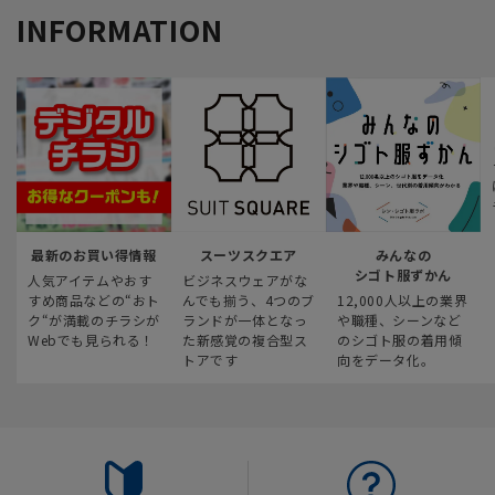
INFORMATION
最新のお買い得情報
スーツスクエア
みんなの
シゴト服ずかん
人気アイテムやおす
ビジネスウェアがな
すめ商品などの“おト
んでも揃う、4つのブ
12,000人以上の業界
ク“が満載のチラシが
ランドが一体となっ
や職種、シーンなど
Webでも見られる！
た新感覚の複合型ス
のシゴト服の着用傾
トアです
向をデータ化。