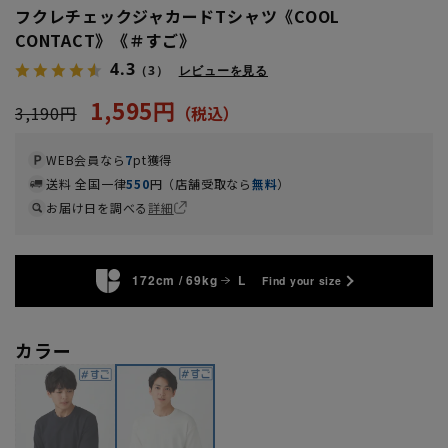
フクレチェックジャカードTシャツ《COOL
CONTACT》《＃すご》
4.3
（3）
レビューを見る
1,595円
3,190円
WEB会員なら
7
pt獲得
送料 全国一律
550
円（店舗受取なら
無料
）
お届け日を調べる
詳細
172cm / 69kg
L
Find your size
カラー