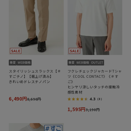
スタイリッシュスラックス【＃
フクレチェックジャカードTシャ
すごチノ】【裾上げ済み】
ツ《COOL CONTACT》《＃す
きれいめドレスチノパン
ご》
ヒンヤリ涼しいタッチの接触冷
感性素材
6,490円
4.3
8,690円
（3）
1,595円
3,190円