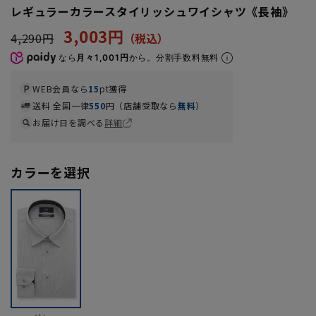
レギュラーカラースタイリッシュワイシャツ《長袖》
3,003円
4,290円
なら
月々1,001円
から。分割手数料無料
WEB会員なら
15
pt獲得
送料 全国一律
550
円（店舗受取なら
無料
）
お届け日を調べる
詳細
カラーを選択