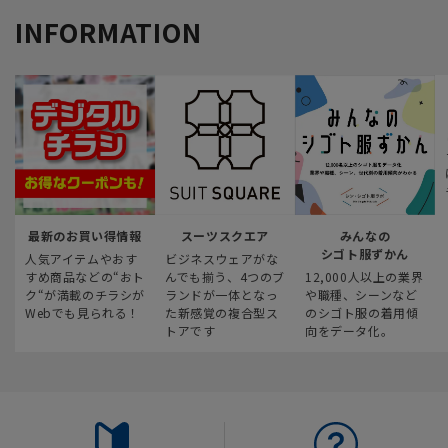
INFORMATION
最新のお買い得情報
スーツスクエア
みんなの
シゴト服ずかん
人気アイテムやおす
ビジネスウェアがな
すめ商品などの“おト
んでも揃う、4つのブ
12,000人以上の業界
ク“が満載のチラシが
ランドが一体となっ
や職種、シーンなど
Webでも見られる！
た新感覚の複合型ス
のシゴト服の着用傾
トアです
向をデータ化。