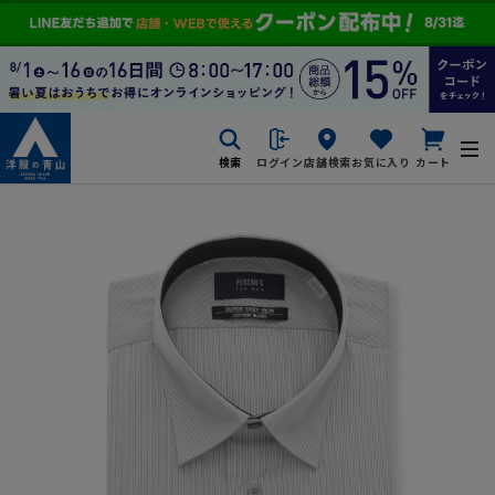
検索
ログイン
店舗検索
お気に入り
カート