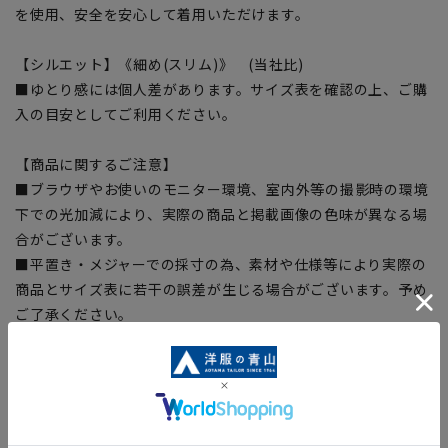
を使用、安全を安心して着用いただけます。
【シルエット】《細め(スリム)》 (当社比)
■ゆとり感には個人差があります。サイズ表を確認の上、ご購
入の目安としてご利用ください。
【商品に関するご注意】
■ブラウザやお使いのモニター環境、室内外等の撮影時の環境
下での光加減により、実際の商品と掲載画像の色味が異なる場
合がございます。
■平置き・メジャーでの採寸の為、素材や仕様等により実際の
商品とサイズ表に若干の誤差が生じる場合がございます。予め
ご了承ください。
■店舗や各モールサイトと商品在庫を共有しております関係
上、ご注文いただいたタイミングにより欠品が発生し、ご注文
を完了できない場合がございます。予めご了承ください。（お
急ぎ発送のご注文につきましても、ご注文のタイミングによっ
てはお急ぎ発送サービスを選択できない場合がございます。)