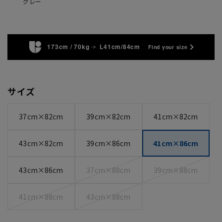
グレー
173cm / 70kg
L41cm/84cm
Find your size
サイズ
37cm×82cm
39cm×82cm
41cm×82cm
43cm×82cm
39cm×86cm
41cm×86cm
43cm×86cm
37cm×88cm
39cm×88cm
41cm×88cm
43cm×88cm