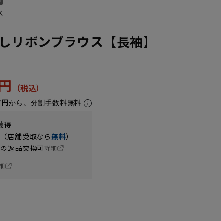
ス
しリボンブラウス【長袖】
2円
7円
から。分割手数料無料
獲得
円（店舗受取なら
無料
）
の返品交換可
詳細
細