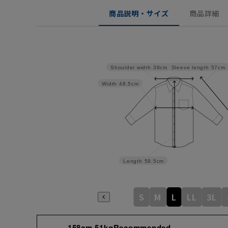
商品説明・サイズ
商品詳細
Sleeve length
57cm
Shoulder width
38cm
Width
48.5cm
Length
59.5cm
S
M
L
LL
3L
158cm 51kgRecommended