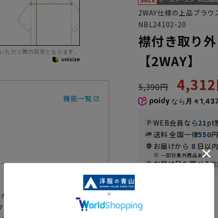
2WAY仕様の上品ブラウ
NBL24102-20
襟付き取り外
いただく際の目安となります。
【2WAY】
4,31
5,390円
機能一覧
なら
月々1,43
WEB会員なら
21
pt
送料 全国一律
550
お届けから
8
日以内
一部対象外商品あり
お届け日を調べる
詳
さが欲しいときはリボンをプラスし
カラー
ブラウスで着用するなど、気分や