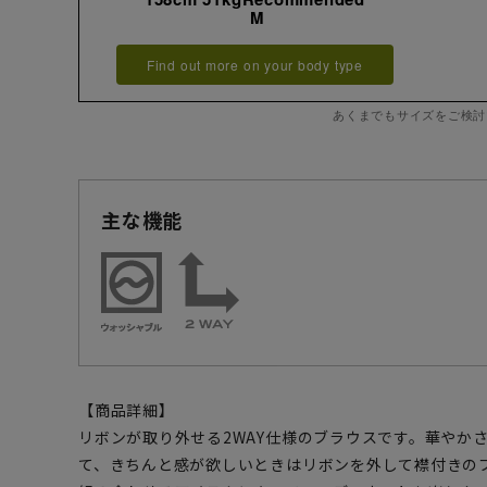
M
Find out more on your body type
あくまでもサイズをご検討
主な機能
【商品詳細】
リボンが取り外せる2WAY仕様のブラウスです。華やか
て、きちんと感が欲しいときはリボンを外して襟付きの