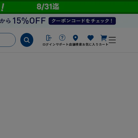
ログイン
サポート
店舗検索
お気に入り
カート