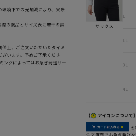
の環境下での光加減により、実際
L
実際の商品とサイズ表に若干の誤
サックス
LL
関係上、ご注文いただいたタイミ
ございます。予めご了承くださ
イミングによってはお急ぎ発送サー
3L
4L
【
アイコンについて
の
注文画面でお急ぎ発送を