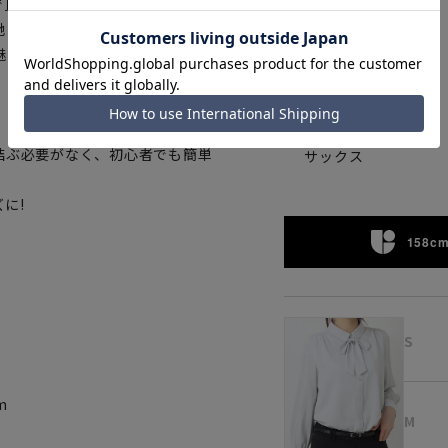
で頂けます。柔らかな表地の下に
地にもこだわりました。ジャケッ
魅力的な、汎用性の高いソフトブ
結ぶ必要がなく、初心者でも簡単
サックス
に!
158cm
S
m
M