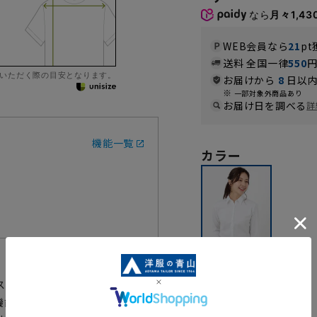
なら
月々1,43
WEB会員なら
21
pt
送料 全国一律
550
いただく際の目安となります。
お届けから
8
日以内
一部対象外商品あり
お届け日を調べる
詳
機能一覧
カラー
ストライプ柄のレギュラーカラー
ホワイト
機能性も汎用性も高い優秀アイテ