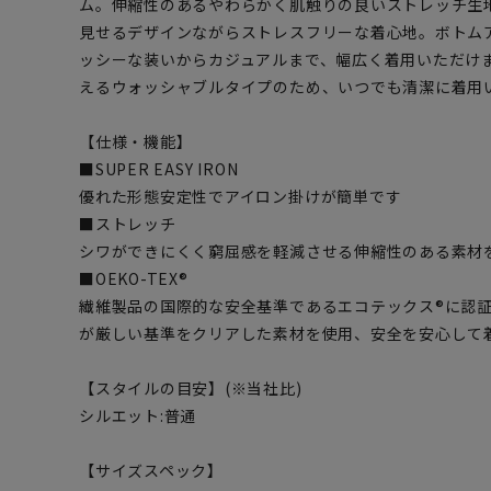
ム。伸縮性のあるやわらかく肌触りの良いストレッチ生
見せるデザインながらストレスフリーな着心地。ボトム
ッシーな装いからカジュアルまで、幅広く着用いただけ
えるウォッシャブルタイプのため、いつでも清潔に着用
【仕様・機能】
■SUPER EASY IRON
優れた形態安定性でアイロン掛けが簡単です
■ストレッチ
シワができにくく窮屈感を軽減させる伸縮性のある素材
■OEKO-TEX®
繊維製品の国際的な安全基準であるエコテックス®に認
が厳しい基準をクリアした素材を使用、安全を安心して
【スタイルの目安】(※当社比)
シルエット:普通
【サイズスペック】