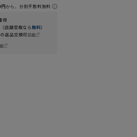
0円
から。分割手数料無料
獲得
円（店舗受取なら
無料
）
の返品交換可
詳細
細