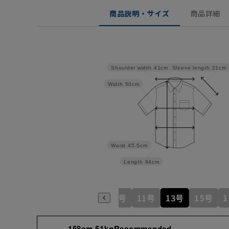
商品説明・サイズ
商品詳細
Sleeve length
21cm
Shoulder width
41cm
Width
50cm
Waist
45.5cm
Length
64cm
5号
7号
9号
11号
13号
15号
158cm 51kgRecommended