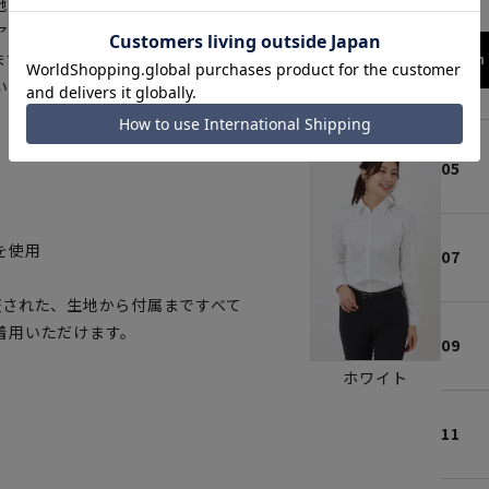
地を採用、ボディラインを美しく
アウトしても綺麗な着丈で、ドレ
ます。万が一汚れてもご家庭で洗
158cm 
いただけます。
05
を使用
07
証された、生地から付属まですべて
着用いただけます。
09
ホワイト
11