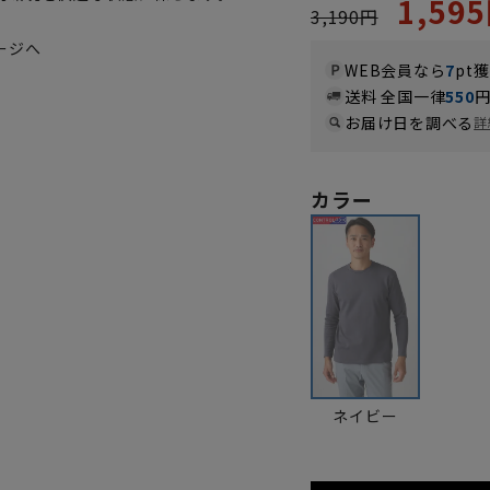
1,59
3,190円
ージへ
WEB会員なら
7
pt
送料 全国一律
550
お届け日を調べる
詳
カラー
ネイビー