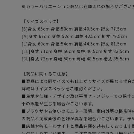
※カラーバリエーション商品は在庫切れの場合がござい
【サイズスペック】
[S]身丈:65cm 身幅:50cm 肩幅:40.5cm 裄丈:77.5cm
[M]身丈:67cm 身幅:52cm 肩幅:42.5cm 裄丈:79.5cm
[L]身丈:69cm 身幅:54cm 肩幅:44.5cm 裄丈:81.5cm
[LL]身丈:71cm 身幅:56cm 肩幅:46.5cm 裄丈:83.5cm
[3L]身丈:73cm 身幅:58cm 肩幅:48.5cm 裄丈:85.5cm
【商品に関するご注意】
■商品により同サイズでも仕上がりサイズが異なる場合
詳細はサイズスペックをご確認ください。
■生地や仕様・デザイン及び平置き・メジャーでの採寸
干の誤差が生じる場合がございます。
■ブラウザやお使いのモニター環境、室内外等の撮影時
の商品と掲載画像の色味が異なる場合がございます。予
■店舗や各モールサイトと商品在庫を共有しております
ングにより欠品が発生し、ご注文を完了できない場合が