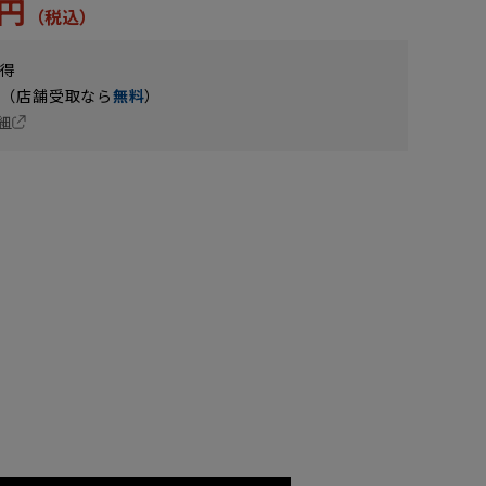
5円
獲得
円（店舗受取なら
無料
）
細