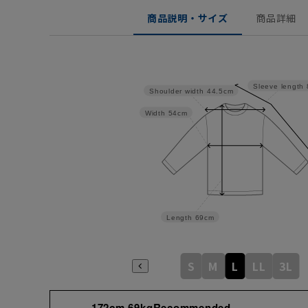
商品説明・サイズ
商品詳細
Sleeve length
Shoulder width
44.5cm
Width
54cm
Length
69cm
S
M
L
LL
3L
172cm 69kgRecommended