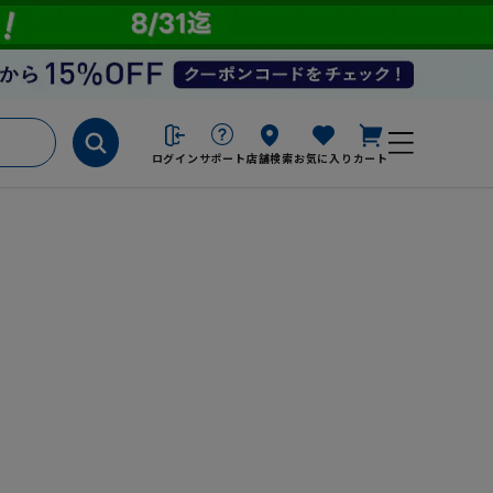
ログイン
サポート
店舗検索
お気に入り
カート