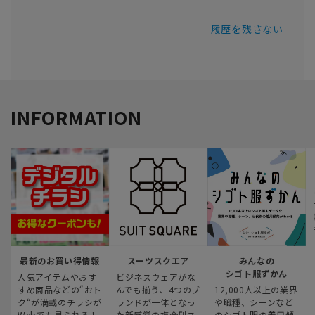
履歴を残さない
INFORMATION
最新のお買い得情報
スーツスクエア
みんなの
シゴト服ずかん
人気アイテムやおす
ビジネスウェアがな
すめ商品などの“おト
んでも揃う、4つのブ
12,000人以上の業界
ク“が満載のチラシが
ランドが一体となっ
や職種、シーンなど
Webでも見られる！
た新感覚の複合型ス
のシゴト服の着用傾