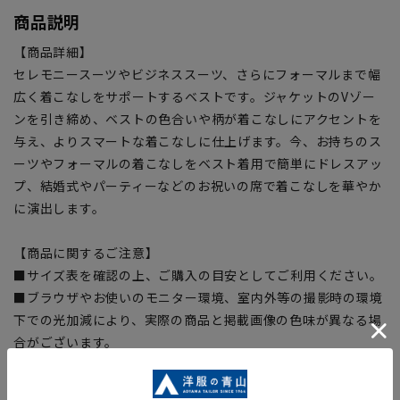
商品説明
【商品詳細】
セレモニースーツやビジネススーツ、さらにフォーマルまで幅
広く着こなしをサポートするベストです。ジャケットのVゾー
ンを引き締め、ベストの色合いや柄が着こなしにアクセントを
与え、よりスマートな着こなしに仕上げます。今、お持ちのス
ーツやフォーマルの着こなしをベスト着用で簡単にドレスアッ
プ、結婚式やパーティーなどのお祝いの席で着こなしを華やか
に演出します。
【商品に関するご注意】
■サイズ表を確認の上、ご購入の目安としてご利用ください。
■ブラウザやお使いのモニター環境、室内外等の撮影時の環境
下での光加減により、実際の商品と掲載画像の色味が異なる場
合がございます。
■生地や仕様・デザインにより、着用感や実際のサイズ表に若
干の誤差が生じる場合がございます。予めご了承ください。