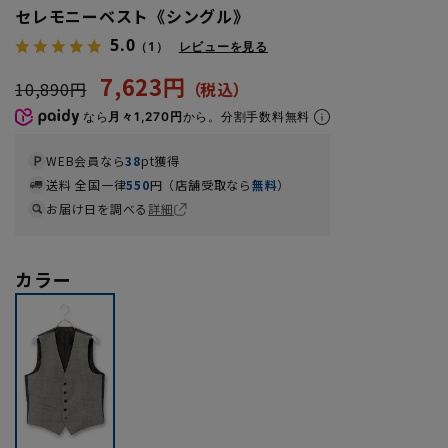
セレモニーベスト《シングル》
5.0
（1）
レビューを見る
7,623円
10,890円
なら
月々1,270円
から。分割手数料無料
WEB会員なら
38
pt獲得
送料 全国一律
550
円（店舗受取なら
無料
）
お届け日を調べる
詳細
カラー