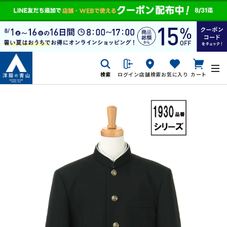
検索
ログイン
店舗検索
お気に入り
カート