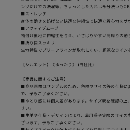
ンツだけでの洗濯等、ちょっとした汚れは部分洗いもOK
■ストレッチ
身体の動きを妨げない快適な伸縮性で快適な着心地をサ
■アクティブムーブ
袖付け裏地に伸縮性を与え、かさばりやすい肩周りの動
■折り目スッキリ
生地特性でプリーツラインが取れにくい、綺麗なライン
【シルエット】《ゆったり》 (当社比)
【商品に関するご注意】
■商品画像はサンプルのため、色味やサイズ等の仕様に
で、予めご了承ください。
■ゆとり感には個人差があります。サイズ表を確認の上
さい。
■生地や仕様・デザインにより、着用感や実際のサイズ
ざいます。予めご了承ください。
■サイズスペックは仕上がりサイズを記載しております