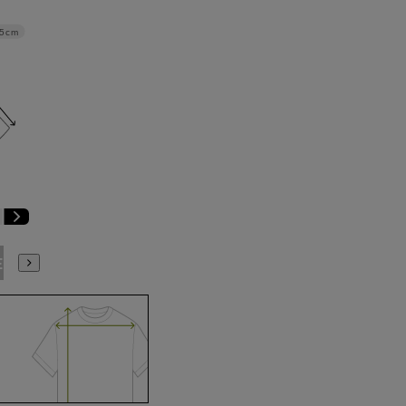
.5cm
E9
BE10
E3
E4
E5
E6
E7
E8
E9
E10
K