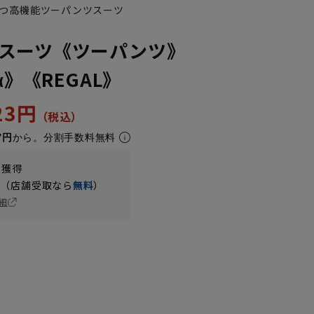
つ高機能ツーパンツスーツ
スーツ《ツーパンツ》
α》《REGAL》
123円
7円
から。分割手数料無料
t獲得
円（店舗受取なら
無料
）
細