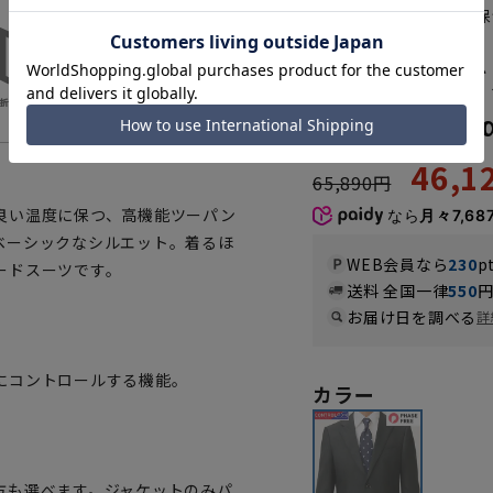
カラダに優しい温度に保
131000-32
スタンダード
《CONTROL
46,
65,890円
良い温度に保つ、高機能ツーパン
なら
月々7,68
ベーシックなシルエット。着るほ
WEB会員なら
230
p
ードスーツです。
送料 全国一律
550
お届け日を調べる
詳
にコントロールする機能。
カラー
方も選べます。ジャケットのみパ