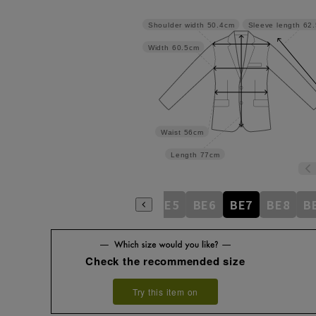
Shoulder width
50.4cm
Sleeve length
62
Width
60.5cm
Waist
56cm
Length
77cm
BE1
BE2
BE3
BE4
BE5
BE6
BE7
BE8
B
Check the recommended size
Try this item on