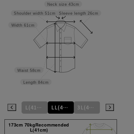
Neck size
43cm
Sleeve length
26cm
Shoulder width
51cm
Width
61cm
Waist
58cm
Length
84cm
M(39cm)
L(41cm)
LL(43cm)
3L(45cm)
4L(47cm)
173cm 70kgRecommended
L(41cm)