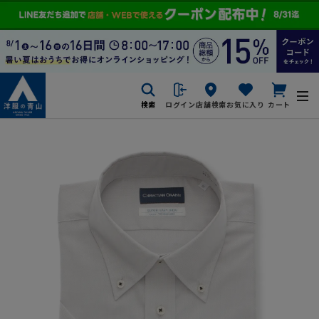
検索
ログイン
店舗検索
お気に入り
カート