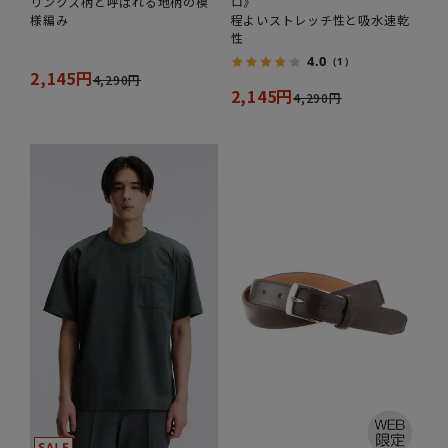
リンクス柄と呼ばれる地柄の模
ロ》
様編み
程よいストレッチ性と吸水速乾
性
4.0
（1）
2,145円
4,290円
2,145円
4,290円