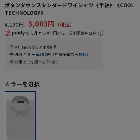
ボタンダウンスタンダードワイシャツ《半袖》《COOL
TECHNOLOGY》
3,003円
4,290円
なら
月々1,001円
から。分割手数料無料
WEB会員なら
15
pt獲得
送料 全国一律
550
円（店舗受取なら
無料
）
お届け日を調べる
詳細
カラーを選択