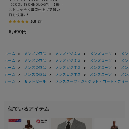
【COOL TECHNOLOGY】【白
無地】
ストレッチ×清涼仕上げで暑い
日も快適に!
5.0
（2）
6,490円
ホーム
メンズの商品
メンズビジネス
メンズスーツ
メン
ホーム
メンズの商品
メンズビジネス
メンズスーツ
メン
ホーム
メンズの商品
メンズビジネス
メンズスーツ
メン
ホーム
メンズの商品
メンズビジネス
メンズスーツ
メン
ホーム
セットセール
メンズスーツ・ジャケット・コート・フォーマル