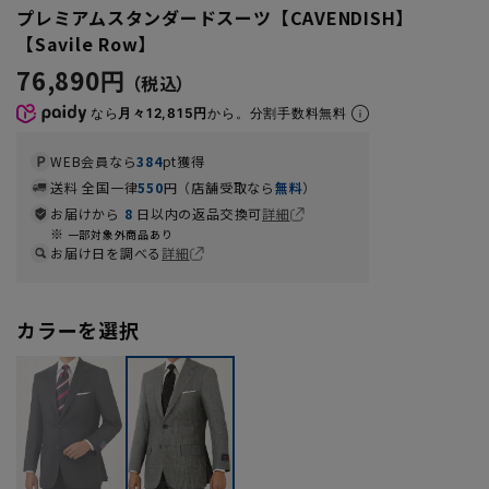
プレミアムスタンダードスーツ【CAVENDISH】
【Savile Row】
76,890円
なら
月々12,815円
から。分割手数料無料
WEB会員なら
384
pt獲得
送料 全国一律
550
円（店舗受取なら
無料
）
お届けから
8
日以内の返品交換可
詳細
一部対象外商品あり
お届け日を調べる
詳細
カラーを選択