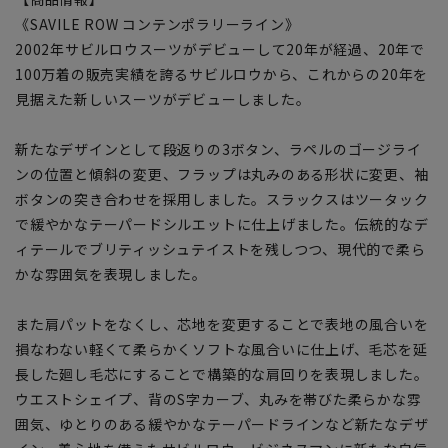
《SAVILE ROW コンテンポラリーライン》
2002年サビルロウスーツがデビューして20年が経過、20年で
100万着の販売実績を誇るサビルロウから、これからの20年を
見据えた新しいスーツがデビューしました。
新たなデザインとして段返りの3ボタン、ラペルのゴージライ
ンの位置と傾斜の変更、フラップは丸みのある形状に変更、袖
ボタンの突き合わせを採用しました。スラックスはツータック
で緩やかなテーパードシルエットに仕上げました。伝統的なデ
ィテールでブリティッシュテイストを残しつつ、現代的で柔ら
かな雰囲気を表現しました。
また肩パットをなくし、芯地を変更することで表地の風合いを
損なわない軽くて柔らかくソフトな風合いに仕上げ、毛芯を延
長した廻し毛芯にすることで構築的な肩回りを表現しました。
ウエストシェイプ、背のS字カーブ、丸みを帯びた柔らかな雰
囲気、ゆとりのある緩やかなテーパードラインなど新たなデザ