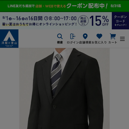
検索
ログイン
店舗検索
お気に入り
カート