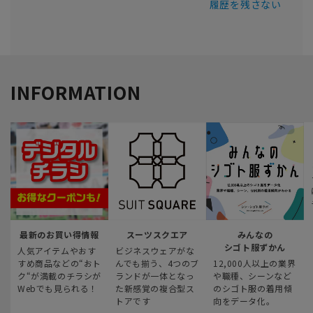
履歴を残さない
INFORMATION
最新のお買い得情報
スーツスクエア
みんなの
シゴト服ずかん
人気アイテムやおす
ビジネスウェアがな
すめ商品などの“おト
んでも揃う、4つのブ
12,000人以上の業界
ク“が満載のチラシが
ランドが一体となっ
や職種、シーンなど
Webでも見られる！
た新感覚の複合型ス
のシゴト服の着用傾
トアです
向をデータ化。