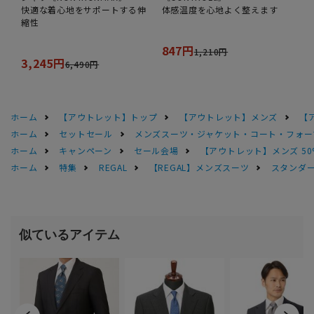
快適な着心地をサポートする伸
体感温度を心地よく整えます
縮性
847円
1,210円
3,245円
6,490円
ホーム
【アウトレット】トップ
【アウトレット】メンズ
【
ホーム
セットセール
メンズスーツ・ジャケット・コート・フォーマル
ホーム
キャンペーン
セール会場
【アウトレット】メンズ 50
ホーム
特集
REGAL
【REGAL】メンズスーツ
スタンダード