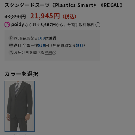
スタンダードスーツ《Plastics Smart》《REGAL》
21,945円
43,890円
なら
月々3,657円
から。分割手数料無料
WEB会員なら
109
pt獲得
送料 全国一律
550
円（店舗受取なら
無料
）
お届け日を調べる
詳細
カラーを選択