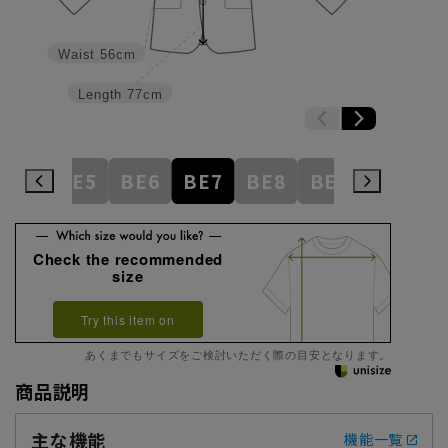
Waist
56cm
Length
77cm
BE4
BE5
BE6
BE7
BE8
BE9
BE10
Check the recommended
size
Try this item on
あくまでもサイズをご検討いただく際の目安となります。
商品説明
主な機能
機能一覧