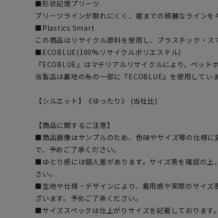
■形状記憶プリーツ
プリーツラインが取れにくく、裾までの綺麗なラインを
■Plastics Smart
この商品はリサイクル原料を使用し、プラスチック・ス
■ECOBLUE(100%リサイクルポリエステル)
『ECOBLUE』はマテリアルリサイクルにより、ペッ
当製品は裏地の糸の一部に『ECOBLUE』を使用してい
【シルエット】《ゆったり》 (当社比)
【商品に関するご注意】
■商品画像はサンプルのため、色味やサイズ等の仕様に
で、予めご了承ください。
■ゆとり感には個人差があります。サイズ表を確認の上
さい。
■生地や仕様・デザインにより、着用感や実際のサイズ
ざいます。予めご了承ください。
■サイズスペックは仕上がりサイズを記載しております