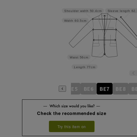
Shoulder width
50.4cm
Sleeve length
62
Width
60.5cm
Waist
56cm
Length
77cm
BE1
BE2
BE3
BE4
BE5
BE6
BE7
BE8
B
Check the recommended size
Try this item on