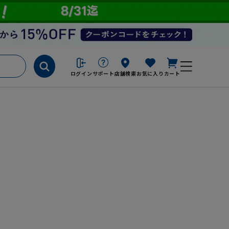
ログイン
サポート
店舗検索
お気に入り
カート