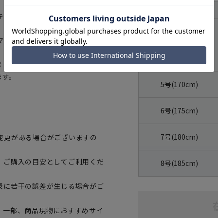
体型
号数（身長）
キープ
3号(160cm)
マートに賛同しています。
4号(165cm)
トボトルを繊維へと再生しています。
ます。
5号(170cm)
6号(175cm)
7号(180cm)
変更がある場合がございますの
、ご購入の目安としてご利用くだ
8号(185cm)
表に若干の誤差が生じる場合がご
。一部、商品現物におすすめサイ