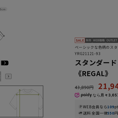
.5cm
ベーシックな色柄のスタ
YRG21121-93
スタンダードスー
《REGAL》
E9
BE10
E3
E4
E5
E6
E7
E8
E9
E10
K
21,
43,890円
なら
月々3,65
WEB会員なら
109
p
送料 全国一律
550