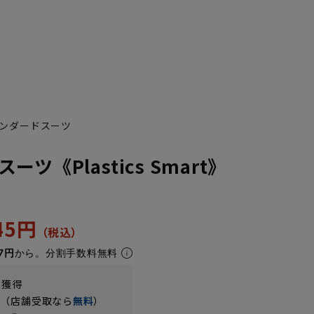
ンダードスーツ
ツ《Plastics Smart》
3
K4
K5
K6
K7
K8
K9
K10
AB10
A1
A
945円
7円
から。分割手数料無料
t獲得
円（店舗受取なら
無料
）