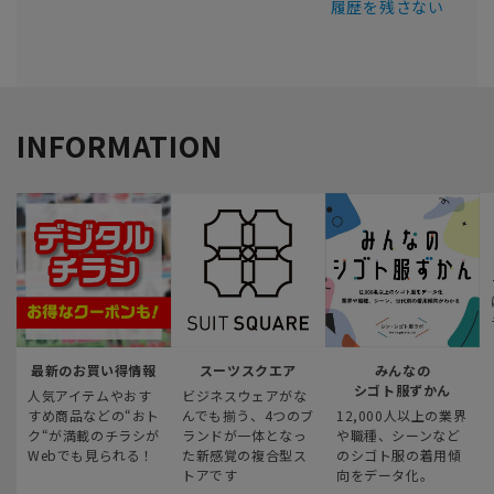
履歴を残さない
INFORMATION
最新のお買い得情報
スーツスクエア
みんなの
シゴト服ずかん
人気アイテムやおす
ビジネスウェアがな
すめ商品などの“おト
んでも揃う、4つのブ
12,000人以上の業界
ク“が満載のチラシが
ランドが一体となっ
や職種、シーンなど
Webでも見られる！
た新感覚の複合型ス
のシゴト服の着用傾
トアです
向をデータ化。