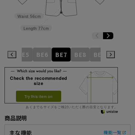
Waist
56cm
Length
77cm
BE4
BE5
BE6
BE7
BE8
BE9
BE10
Check the recommended
size
Try this item on
あくまでもサイズをご検討いただく際の目安となります。
商品説明
主な機能
機能一覧