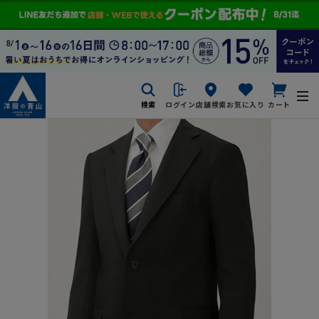
検索
ログイン
店舗検索
お気に入り
カート