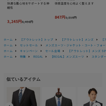
快適な着心地をサポートする伸
体感温度を心地よく整えます
縮性
847円
1,210円
3,245円
6,490円
ホーム
【アウトレット】トップ
【アウトレット】メンズ
【
ホーム
セットセール
メンズスーツ・ジャケット・コート・フォーマル
ホーム
キャンペーン
セール会場
【アウトレット】メンズ 50
ホーム
特集
REGAL
【REGAL】メンズスーツ
スタンダード