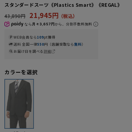
スタンダードスーツ《Plastics Smart》《REGAL》
21,945円
43,890円
なら
月々3,657円
から。分割手数料無料
WEB会員なら
109
pt獲得
送料 全国一律
550
円（店舗受取なら
無料
）
お届け日を調べる
詳細
カラーを選択