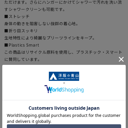
ただけます。さらにハンガーにかけてシャワーで汚れを洗い流
すシャワークリーンも可能です。
■ストレッチ
身体の動きを阻害しない抜群の着心地。
■折り目スッキリ
生地特性により綺麗なプリーツラインをキープ。
■Plastics Smart
この商品はリサイクル原料を使用し、プラスチック・スマート
に賛同しています。
■ECOBLUE®
『ECOBLUE』はマテリアルリサイクルにより、ペットボトル
を繊維へと再生しています。当製品は裏地の糸の一部に
『ECOBLUE』を使用しています。【シルエット】《細め(スリ
ム)》 (当社比)
【商品に関するご注意】
■商品画像はサンプルのため、色味やサイズ等の仕様に変更が
ある場合がございますので、予めご了承ください。