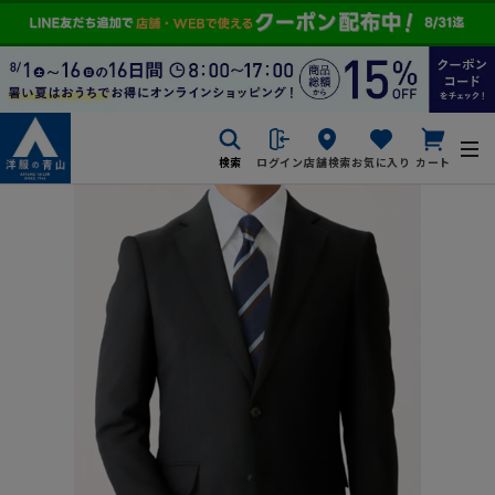
検索
ログイン
店舗検索
お気に入り
カート