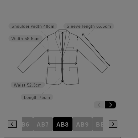
Shoulder width
48cm
Sleeve length
65.5cm
Width
58.5cm
Waist
52.3cm
Length
75cm
AB5
AB6
AB7
AB8
AB9
BE3
BE4