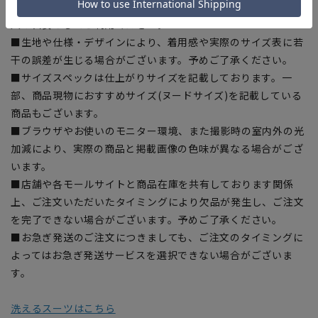
■ゆとり感には個人差があります。サイズ表を確認の上、ご購
入の目安としてご利用ください。
■生地や仕様・デザインにより、着用感や実際のサイズ表に若
干の誤差が生じる場合がございます。予めご了承ください。
■サイズスペックは仕上がりサイズを記載しております。一
部、商品現物におすすめサイズ(ヌードサイズ)を記載している
商品もございます。
■ブラウザやお使いのモニター環境、また撮影時の室内外の光
加減により、実際の商品と掲載画像の色味が異なる場合がござ
います。
■店舗や各モールサイトと商品在庫を共有しております関係
上、ご注文いただいたタイミングにより欠品が発生し、ご注文
を完了できない場合がございます。予めご了承ください。
■お急ぎ発送のご注文につきましても、ご注文のタイミングに
よってはお急ぎ発送サービスを選択できない場合がございま
す。
洗えるスーツはこちら