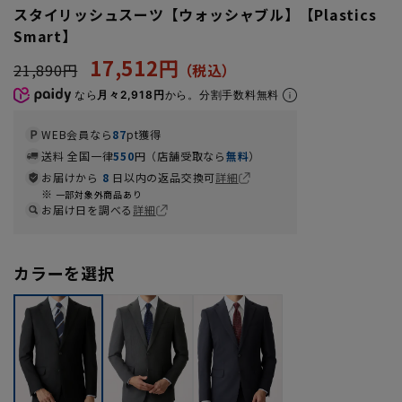
スタイリッシュスーツ【ウォッシャブル】【Plastics
Smart】
17,512円
21,890円
なら
月々2,918円
から。分割手数料無料
WEB会員なら
87
pt獲得
送料 全国一律
550
円（店舗受取なら
無料
）
お届けから
8
日以内の返品交換可
詳細
一部対象外商品あり
お届け日を調べる
詳細
カラーを選択