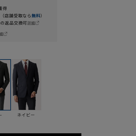
獲得
円（店舗受取なら
無料
）
の返品交換可
詳細
細
ネイビー
ー