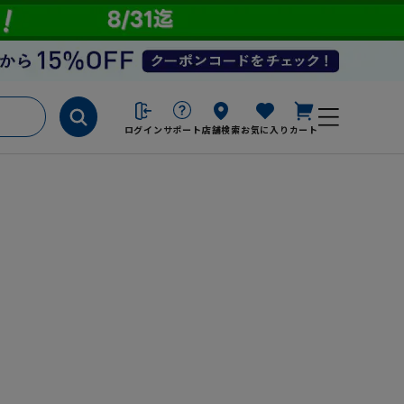
ログイン
サポート
店舗検索
お気に入り
カート