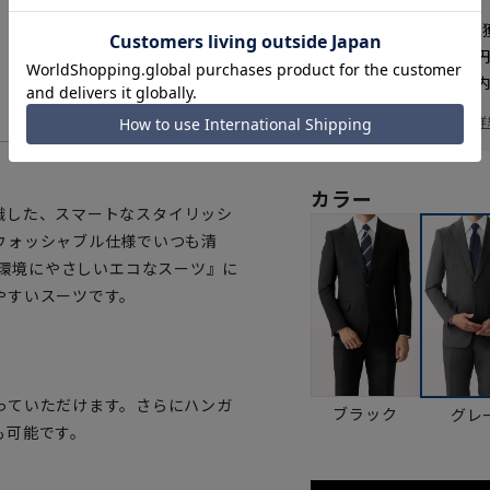
WEB会員なら
87
pt
送料 全国一律
550
お届けから
8
日以内
一部対象外商品あり
お届け日を調べる
詳
カラー
意識した、スマートなスタイリッシ
ウォッシャブル仕様でいつも清
し、『環境にやさしいエコなスーツ』に
やすいスーツです。
っていただけます。さらにハンガ
ブラック
グレ
も可能です。