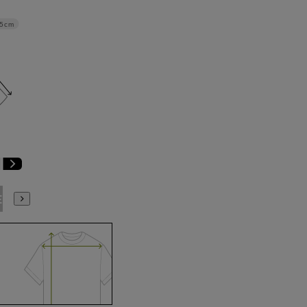
.5cm
E3
BE4
BE5
BE6
BE7
BE8
BE9
YA4
YA5