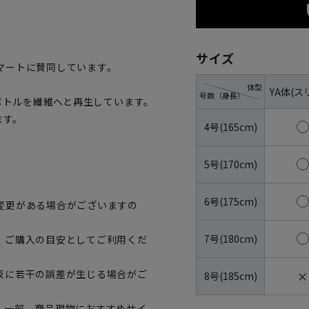
サイズ
マートに賛同しています。
体型
YA体(ス
号数（身長）
トボトルを繊維へと再生しています。
ます。
4号(165cm)
5号(170cm)
6号(175cm)
変更がある場合がございますの
7号(180cm)
、ご購入の目安としてご利用くだ
✕
表に若干の誤差が生じる場合がご
8号(185cm)
。一部、商品現物におすすめサイ