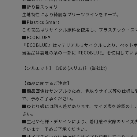
■折り目スッキリ
生地特性により綺麗なプリーツラインをキープ。
■Plastics Smart
この商品はリサイクル原料を使用し、プラスチック・ス
■ECOBLUE®
『ECOBLUE』はマテリアルリサイクルにより、ペッ
当製品は裏地の糸の一部に『ECOBLUE』を使用してい
【シルエット】《細め(スリム)》 (当社比)
【商品に関するご注意】
■商品画像はサンプルのため、色味やサイズ等の仕様に
で、予めご了承ください。
■ゆとり感には個人差があります。サイズ表を確認の上
さい。
■生地や仕様・デザインにより、着用感や実際のサイズ
ざいます。予めご了承ください。
■サイズスペックは仕上がりサイズを記載しております