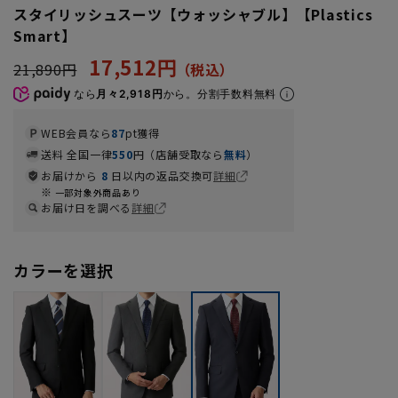
スタイリッシュスーツ【ウォッシャブル】【Plastics
Smart】
17,512円
21,890円
なら
月々2,918円
から。分割手数料無料
WEB会員なら
87
pt獲得
送料 全国一律
550
円（店舗受取なら
無料
）
お届けから
8
日以内の返品交換可
詳細
一部対象外商品あり
お届け日を調べる
詳細
カラーを選択