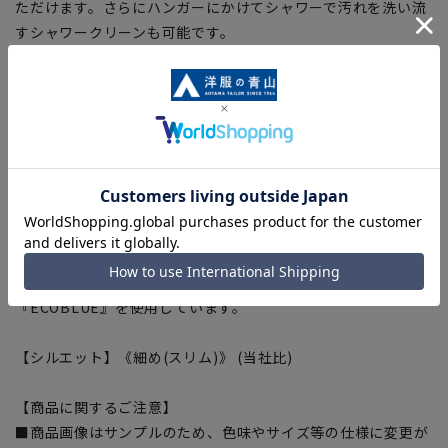
ただけます。さらにハンガーにかけてシャワーで汚れを洗い流
すシャワークリーンも可能です。
■ストレッチ
身体の動きを阻害しない抜群の着心地。
■折り目スッキリ
生地特性により綺麗なプリーツラインをキープ。
■Plastics Smart
この商品はリサイクル原料を使用し、プラスチック・スマート
に賛同しています。
■ECOBLUE®
『ECOBLUE』はマテリアルリサイクルにより、ペットボトル
を繊維へと再生しています。当製品は裏地の糸の一部に
『ECOBLUE』を使用しています。
【シルエット】《細め(スリム)》 (当社比)
【商品に関するご注意】
■商品画像はサンプルのため、色味やサイズ等の仕様に変更が