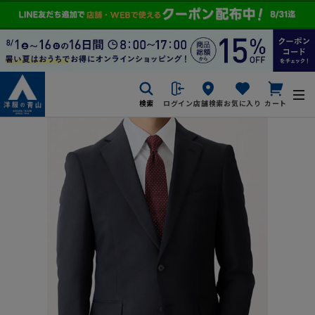
検索
ログイン
店舗検索
お気に入り
カート