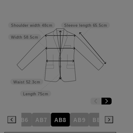
Shoulder width
48cm
Sleeve length
65.5cm
Width
58.5cm
Waist
52.3cm
Length
75cm
AB5
AB6
AB7
AB8
AB9
BE3
BE4