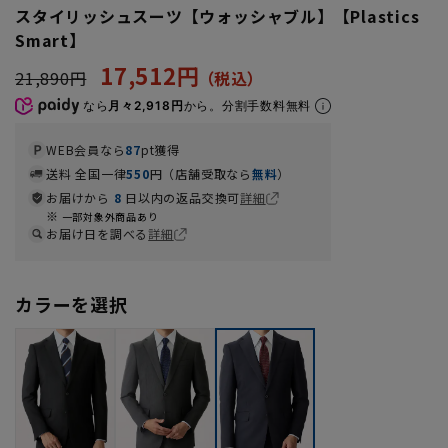
スタイリッシュスーツ【ウォッシャブル】【Plastics
Smart】
17,512円
21,890円
なら
月々2,918円
から。分割手数料無料
WEB会員なら
87
pt獲得
送料 全国一律
550
円（店舗受取なら
無料
）
お届けから
8
日以内の返品交換可
詳細
一部対象外商品あり
お届け日を調べる
詳細
カラーを選択