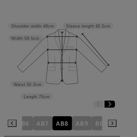
Shoulder width
48cm
Sleeve length
65.5cm
Width
58.5cm
Waist
52.3cm
Length
75cm
AB5
AB6
AB7
AB8
AB9
BE3
BE4