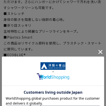
ただけます。さらにハンガーにかけてシャワーで汚れを洗い流
すシャワークリーンも可能です。
■ストレッチ
身体の動きを阻害しない抜群の着心地。
■折り目スッキリ
生地特性により綺麗なプリーツラインをキープ。
■Plastics Smart
この商品はリサイクル原料を使用し、プラスチック・スマート
に賛同しています。
■ECOBLUE®
『ECOBLUE』はマテリアルリサイクルにより、ペットボトル
を繊維へと再生しています。当製品は裏地の糸の一部に
『ECOBLUE』を使用しています。
【シルエット】《細め(スリム)》 (当社比)
【商品に関するご注意】
■商品画像はサンプルのため、色味やサイズ等の仕様に変更が