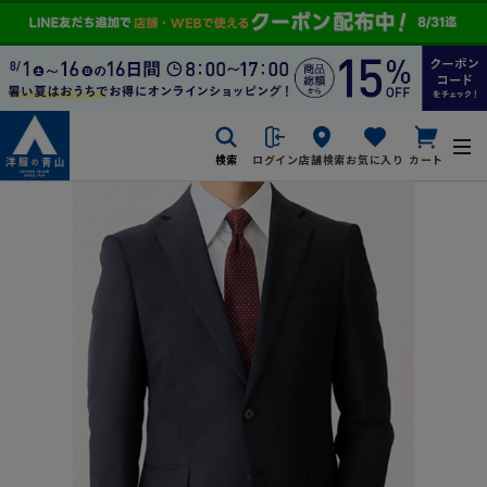
検索
ログイン
店舗検索
お気に入り
カート