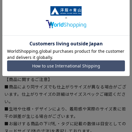
[L]身丈:70cm 身幅:54cm 肩幅:45cm 裄丈:82.5cm
[LL]身丈:72cm 身幅:56cm 肩幅:47cm 裄丈:85cm
[3L]身丈:74cm 身幅:58cm 肩幅:49cm 裄丈:87cm
■おすすめサイズ
[M] 胸囲:88～96cm 身長:165～175cm
[L] 胸囲:96～104cm 身長:175～185cm
[LL] 胸囲:104～112cm 身長:175～185cm
[3L] 胸囲:108～116cm 身長:175～185cm
※商品タグに記載されているおすすめのサイズ
【商品に関するご注意】
■商品により同サイズでも仕上がりサイズが異なる場合がござ
います。仕上がりサイズの詳細はサイズスペックご確認くださ
い。
■生地や仕様・デザインにより、着用感や実際のサイズ表に若
干の誤差が生じる場合がございます。
■お届けする商品の下げ札・タグに記載の数値は目安としての
ヌードサイズ(体の寸法)を表記しております。