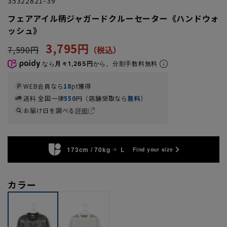
35322821-39
フェアアイル柄ジャガードクルーセーター《ハンドウォ
ッシュ》
3,795円
7,590円
なら
月々1,265円
から。分割手数料無料
WEB会員なら
18
pt獲得
送料 全国一律
550
円（店舗受取なら
無料
）
お届け日を調べる
詳細
173cm / 70kg
L
Find your size
カラー