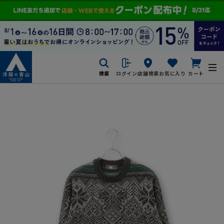
検索
ログイン
店舗検索
お気に入り
カート