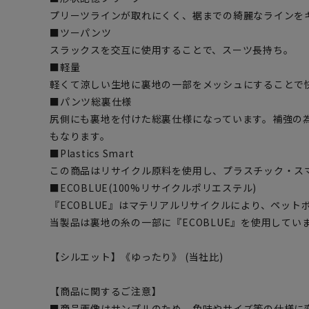
プリーツラインが取れにくく、裾までの綺麗なラインを
■ツーパンツ
スラックスを交互に使用することで、スーツ長持ち。
■軽量
軽くて涼しい生地に裏地の一部をメッシュにすることで
■パンツ総裏仕様
尻側にも裏地を付けた総裏仕様になっています。補強の
もなります。
■Plastics Smart
この商品はリサイクル原料を使用し、プラスチック・ス
■ECOBLUE(100%リサイクルポリエステル)
『ECOBLUE』はマテリアルリサイクルにより、ペッ
当製品は裏地の糸の一部に『ECOBLUE』を使用してい
【シルエット】《ゆったり》 (当社比)
【商品に関するご注意】
■商品画像はサンプルのため、色味やサイズ等の仕様に