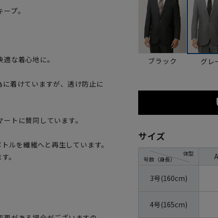
キープ。
快適な着心地に。
ブラック
グレ
為に着けていますが、透け防止に
マートに賛同しています。
サイズ
トボトルを繊維へと再生しています。
体型
ます。
号数（身長）
3号(160cm)
4号(165cm)
変更がある場合がございますの