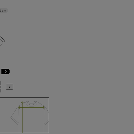
.5cm
E9
BE10
E3
E4
E5
E6
E7
E8
E9
E10
K