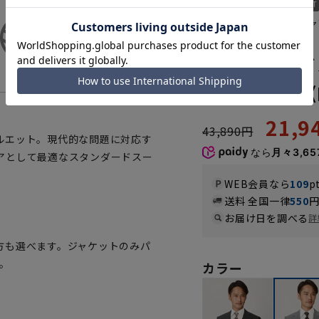
軽くて涼しいウォッシャ
ASSG2311-53
スタンダード
シャブル》《R
21,
43,890円
ルエット。現代的な問題に対応す
なら
月々3,65
アとして最適なスタンダードスー
WEB会員なら
109
p
送料 全国一律
550
お届け日を調べる
詳
方も選べます。ジャケットのみパ
。
カラー