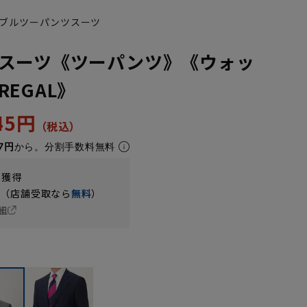
ブルツーパンツスーツ
スーツ《ツーパンツ》《ウォッ
EGAL》
945円
7円
から。分割手数料無料
t獲得
円（店舗受取なら
無料
）
細