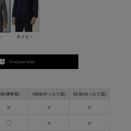
ネイビー
ー
Find your size
A体(標準型)
AB体(がっちり型)
BE体(ゆったり型)
✕
✕
✕
✕
✕