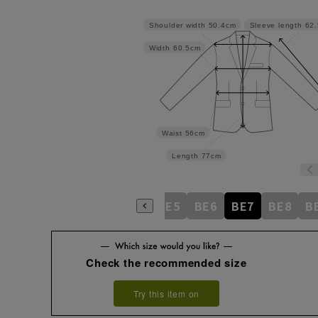
Shoulder width
50.4cm
Sleeve length
62
Width
60.5cm
Waist
56cm
Length
77cm
BE1
BE2
BE3
BE4
BE5
BE6
BE7
BE8
B
Check the recommended size
Try this item on