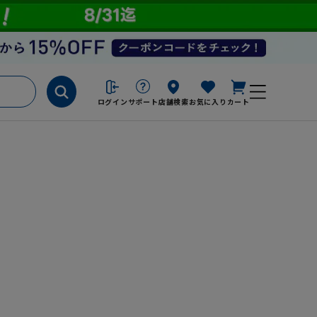
ログイン
サポート
店舗検索
お気に入り
カート