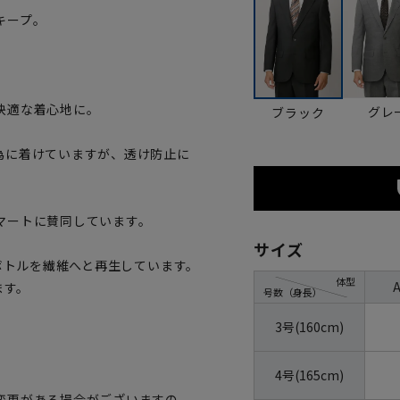
キープ。
快適な着心地に。
グレ
ブラック
為に着けていますが、透け防止に
マートに賛同しています。
サイズ
トボトルを繊維へと再生しています。
体型
ます。
号数（身長）
3号(160cm)
4号(165cm)
変更がある場合がございますの