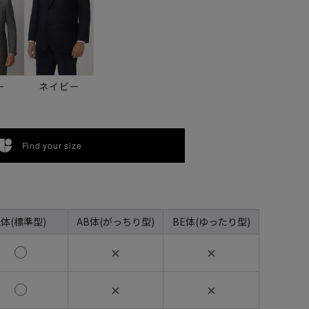
ー
ネイビー
Find your size
A体(標準型)
AB体(がっちり型)
BE体(ゆったり型)
✕
✕
✕
✕