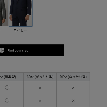
ー
ネイビー
Find your size
A体(標準型)
AB体(がっちり型)
BE体(ゆったり型)
✕
✕
✕
✕