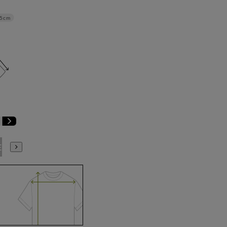
.5cm
E9
BE10
E3
E4
E5
E6
E7
E8
E9
E10
K