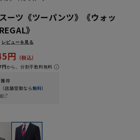
スーツ《ツーパンツ》《ウォッ
EGAL》
レビューを見る
945円
7円
から。分割手数料無料
t獲得
円（店舗受取なら
無料
）
細