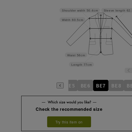
Shoulder width
50.4cm
Sleeve length
62
Width
60.5cm
Waist
56cm
Length
77cm
BE1
BE2
BE3
BE4
BE5
BE6
BE7
BE8
B
Check the recommended size
Try this item on