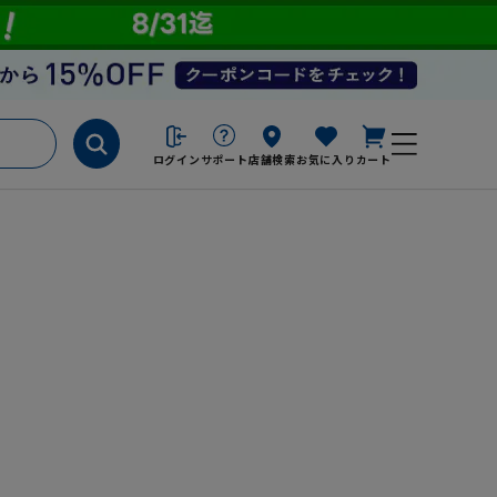
ログイン
サポート
店舗検索
お気に入り
カート