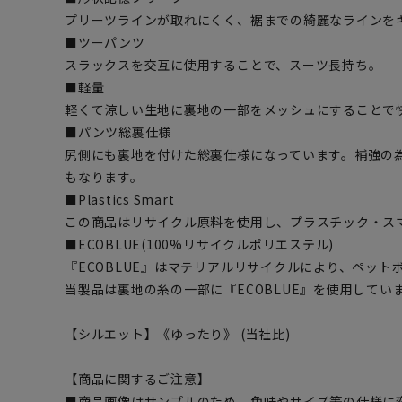
プリーツラインが取れにくく、裾までの綺麗なラインを
■ツーパンツ
スラックスを交互に使用することで、スーツ長持ち。
■軽量
軽くて涼しい生地に裏地の一部をメッシュにすることで
■パンツ総裏仕様
尻側にも裏地を付けた総裏仕様になっています。補強の
もなります。
■Plastics Smart
この商品はリサイクル原料を使用し、プラスチック・ス
■ECOBLUE(100%リサイクルポリエステル)
『ECOBLUE』はマテリアルリサイクルにより、ペッ
当製品は裏地の糸の一部に『ECOBLUE』を使用してい
【シルエット】《ゆったり》 (当社比)
【商品に関するご注意】
■商品画像はサンプルのため、色味やサイズ等の仕様に