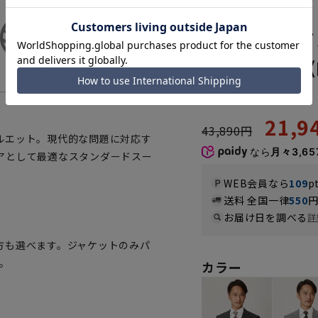
ASSG2311-13
スタンダード
シャブル》《R
5.0
（1）
21,
43,890円
ルエット。現代的な問題に対応す
なら
月々3,65
アとして最適なスタンダードスー
WEB会員なら
109
p
送料 全国一律
550
お届け日を調べる
詳
方も選べます。ジャケットのみパ
。
カラー