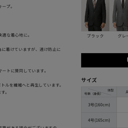
キープ。
快適な着心地に。
ブラック
グレ
為に着けていますが、透け防止に
マートに賛同しています。
サイズ
トボトルを繊維へと再生しています。
体型
ます。
号数（身長）
3号(160cm)
4号(165cm)
変更がある場合がございますの