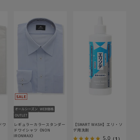
ドワ
レギュラーカラースタンダー
【SMART WASH】エリ・ソ
ドワイシャツ《NON
デ用洗剤
IRONMAX》
5.0
（1）