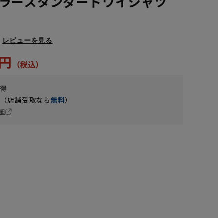
ラースタンダードワイシャツ
レビューを見る
2円
獲得
円（店舗受取なら
無料
）
細
LL43cm/84cm
LL43cm/78cm