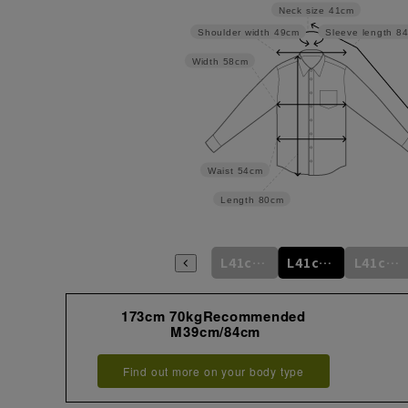
Neck size
41cm
Shoulder width
49cm
Sleeve length
8
Width
58cm
Waist
54cm
Length
80cm
m
M39cm/82cm
M39cm/84cm
L41cm/80cm
L41cm/82cm
L41cm/84cm
L41cm/86cm
173cm 70kgRecommended
M39cm/84cm
Find out more on your body type