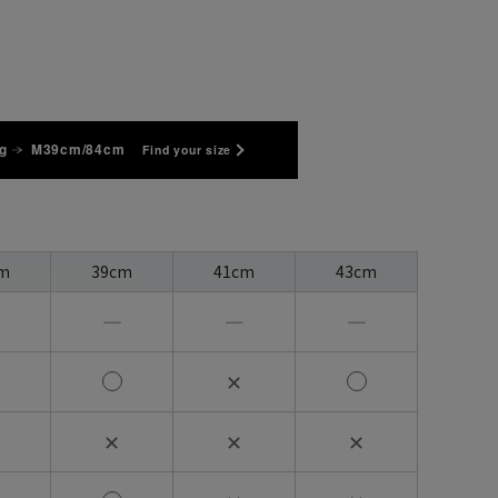
g
M39cm/84cm
Find your size
m
39cm
41cm
43cm
―
―
―
✕
✕
✕
✕