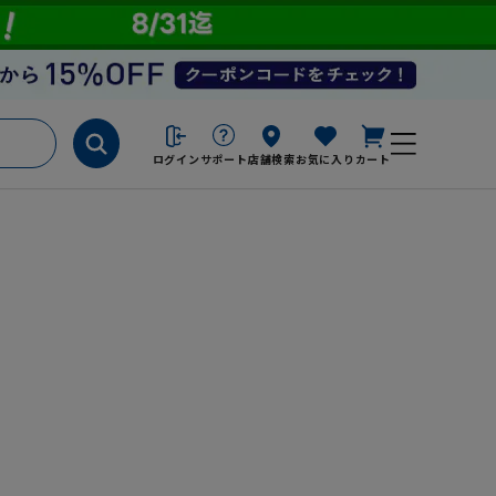
ログイン
サポート
店舗検索
お気に入り
カート