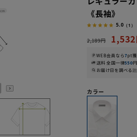
レギュラーカ
《長袖》
4cm
5.0
（1）
1,53
2,189円
WEB会員なら
7
pt
送料 全国一律
550
お届け日を調べる
詳
LL43cm/82cm
LL43cm/86cm
3L45cm/80cm
3L45cm/84cm
3L45cm/88cm
LL43cm/80cm
カラー