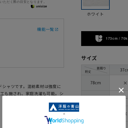
いただく際の目安となります。
ホワイト
機能一覧
173cm / 70k
サイズ
首周り
37c
裄丈
✕
78cm
ドシャツです。混紡素材は強度に
加工も施され、家庭洗濯も可能。シ
―
80cm
✕
82cm