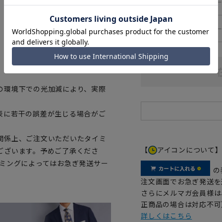
―
84cm
―
86cm
、ご購入の目安としてご利用くだ
の環境下での光加減により、実際
表に若干の誤差が生じる場合がご
関係上、ご注文いただいたタイミ
【
アイコンについて
ございます。予めご了承くださ
イミングによってはお急ぎ発送サー
の
注文画面でお急ぎ発送を
さらにメルマガ会員様は
正商品の場合は対応不可
詳しくはこちら