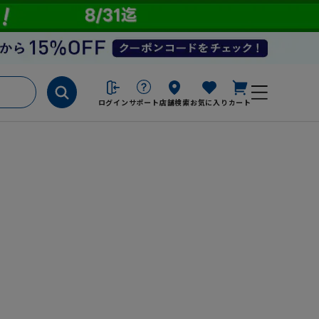
ログイン
サポート
店舗検索
お気に入り
カート