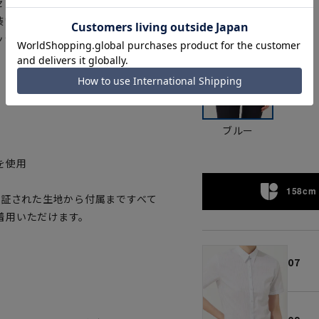
セントをプラスしました。ボトム
装いからカジュアルまで、幅広く
ッシャブルタイプのため、いつで
ブルー
を使用
158cm 
認証された生地から付属まですべて
着用いただけます。
07