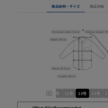
商品説明・サイズ
商品詳細
Shoulder width
41cm
Sleeve length
7
Width
50cm
Waist
45.5cm
Length
64cm
5号
7号
9号
11号
13号
15号
158cm 51kgRecommended