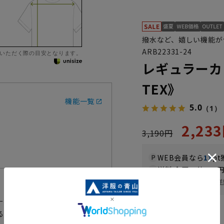
撥水など、嬉しい機能が
ARB22331-24
いただく際の目安となります。
レギュラーカ
TEX》
機能一覧
5.0
（1）
2,23
3,190円
WEB会員なら
11
pt
送料 全国一律
550
お届け日を調べる
詳
ーブラウス。伸縮性のあるやわら
るデザインながらストレスフリー
カラー