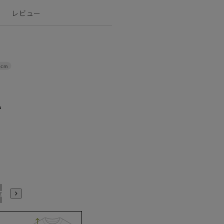
レビュー
9cm
17号
19号
21号