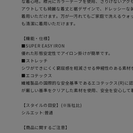
な着心地。襟元にカラーテープを使用、さりげないアク
アウトしても綺麗な着丈と裾デザインで、ドレッシーな
着用いただけます。万が一汚れてもご家庭で洗えるウォ
も清潔に着用いただけます。
【機能・仕様】
■SUPER EASY IRON
優れた形態安定性でアイロン掛けが簡単です。
■ストレッチ
シワができにくく窮屈感を軽減させる伸縮性のある素材
■エコテックス
繊維製品の国際的な安全基準であるエコテックス(R)に
が厳しい基準をクリアした素材を使用、安全を安心して
【スタイルの目安】(※当社比)
シルエット:普通
【商品に関するご注意】