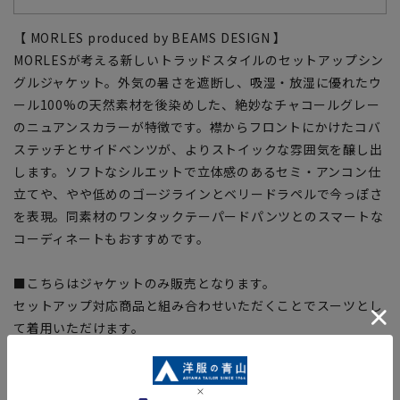
【 MORLES produced by BEAMS DESIGN 】
MORLESが考える新しいトラッドスタイルのセットアップシン
グルジャケット。外気の暑さを遮断し、吸湿・放湿に優れたウ
ール100%の天然素材を後染めした、絶妙なチャコールグレー
のニュアンスカラーが特徴です。襟からフロントにかけたコバ
ステッチとサイドベンツが、よりストイックな雰囲気を醸し出
します。ソフトなシルエットで立体感のあるセミ・アンコン仕
立てや、やや低めのゴージラインとベリードラペルで今っぽさ
を表現。同素材のワンタックテーパードパンツとのスマートな
コーディネートもおすすめです。
■こちらはジャケットのみ販売となります。
セットアップ対応商品と組み合わせいただくことでスーツとし
て着用いただけます。
パンツ：MOPT4301
※セットアップ対応商品は在庫切れの場合がございます。