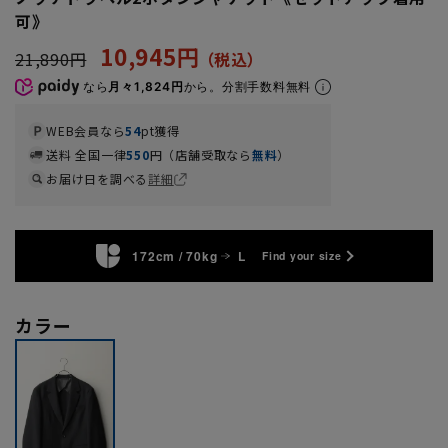
可》
10,945円
21,890円
なら
月々1,824円
から。分割手数料無料
WEB会員なら
54
pt獲得
送料 全国一律
550
円（店舗受取なら
無料
）
お届け日を調べる
詳細
172cm / 70kg
L
Find your size
カラー