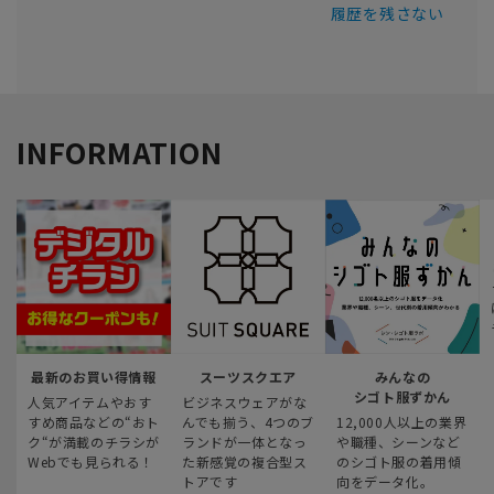
履歴を残さない
INFORMATION
最新のお買い得情報
スーツスクエア
みんなの
シゴト服ずかん
人気アイテムやおす
ビジネスウェアがな
すめ商品などの“おト
んでも揃う、4つのブ
12,000人以上の業界
ク“が満載のチラシが
ランドが一体となっ
や職種、シーンなど
Webでも見られる！
た新感覚の複合型ス
のシゴト服の着用傾
トアです
向をデータ化。