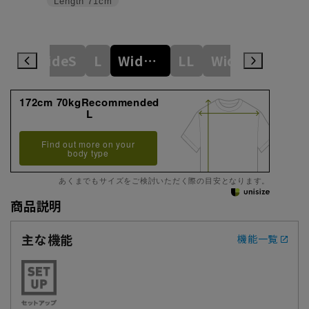
Length
71cm
M
WideS
L
WideM
LL
WideL
3L
172cm 70kgRecommended
L
Find out more on your
body type
あくまでもサイズをご検討いただく際の目安となります。
商品説明
主な機能
機能一覧