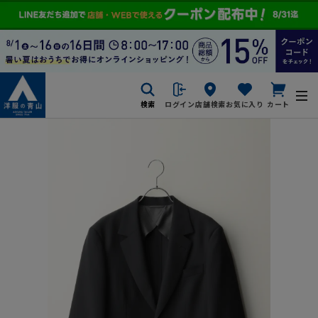
検索
ログイン
店舗検索
お気に入り
カート