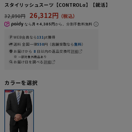
スタイリッシュスーツ【CONTROLα】【就活】
26,312円
32,890円
なら
月々4,385円
から。分割手数料無料
WEB会員なら
131
pt獲得
送料 全国一律
550
円（店舗受取なら
無料
）
お届けから
8
日以内の返品交換可
詳細
一部対象外商品あり
お届け日を調べる
詳細
カラーを選択