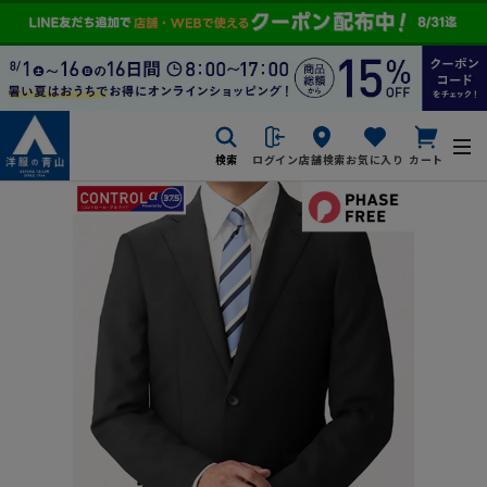
検索
ログイン
店舗検索
お気に入り
カート