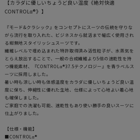
【カラダに優しいちょうど良い温度《絶対快適
CONTROLα®》】
『モード&クラシック』をコンセプトにスーツの伝統を守りな
がら流行を取り入れた、ビジネスから就活まで幅広く使用され
る紺無地スタイリッシュスーツです。
繊維レベルで埋め込まれた特許取得済み活性粒子が、水蒸気を
とらえ放出することで、一般の合成繊維より5倍の速乾性を持
つ機能素材、『CONTROLα®37.5テクノロジー』を青ラベルス
ーツに採用しました。
暑い時も涼しい時も体感温度をカラダに優しいちょうど良い温
度に保ち、伸縮性に優れた生地、仕様によって心地よい着心地
も確保しました。
ご家庭での洗濯も可能、速乾性もあり使い勝手の良いスーツに
仕上がりました。
【仕様・機能】
■CONTROLα®