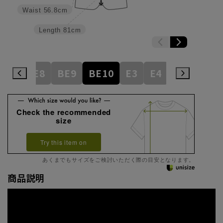
Waist
56.8cm
Length
81cm
BE7
BE8
BE9
BE10
E3
E4
E5
E6
Check the recommended
size
Try this item on
あくまでもサイズをご検討いただく際の目安となります。
商品説明