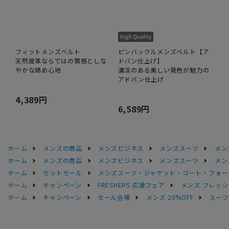
フィットメンズベルト
ピンバックルメンズベルト【ア
天然皮革ならではの質感としな
ドバン仕上げ】
やかな締め心地
濃淡のある美しい発色が魅力の
アドバン仕上げ
4,389円
6,589円
ホーム
メンズの商品
メンズビジネス
メンズスーツ
メン
ホーム
メンズの商品
メンズビジネス
メンズスーツ
メン
ホーム
セットセール
メンズスーツ・ジャケット・コート・フォーマル
ホーム
キャンペーン
FRESHERS 応援フェア
メンズ フレッシ
ホーム
キャンペーン
セール会場
メンズ 20%OFF
スーツS