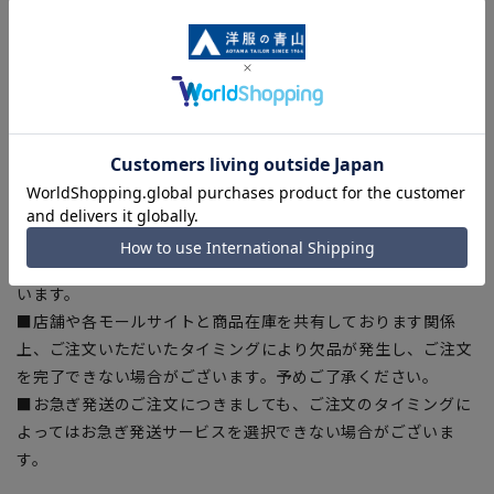
ある場合がございますので、予めご了承ください。
■ゆとり感には個人差があります。サイズ表を確認の上、ご購
入の目安としてご利用ください。
■生地や仕様・デザインにより、着用感や実際のサイズ表に若
干の誤差が生じる場合がございます。予めご了承ください。
■サイズスペックは仕上がりサイズを記載しております。一
部、商品現物におすすめサイズ(ヌードサイズ)を記載している
商品もございます。
■ブラウザやお使いのモニター環境、また撮影時の室内外の光
加減により、実際の商品と掲載画像の色味が異なる場合がござ
います。
■店舗や各モールサイトと商品在庫を共有しております関係
上、ご注文いただいたタイミングにより欠品が発生し、ご注文
を完了できない場合がございます。予めご了承ください。
■お急ぎ発送のご注文につきましても、ご注文のタイミングに
よってはお急ぎ発送サービスを選択できない場合がございま
す。