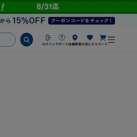
ログイン
サポート
店舗検索
お気に入り
カート