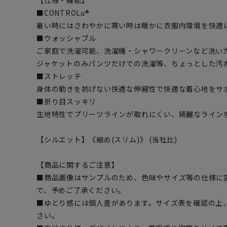
【仕様・機能】
■CONTROLα®
暑い時にはさわやかに寒い時は暖かに衣服内環境を快適
■ウォッシャブル
ご家庭で洗濯可能、洗濯機・シャワークリーンなど洗い
ジャケットのみパンツだけでの洗濯等、ちょっとした汚
■ストレッチ
身体の動きを妨げない快適な伸縮性で快適な着心地をサ
■折り目スッキリ
生地特性でプリーツラインが取れにくい、綺麗なライン
【シルエット】《細め(スリム)》 (当社比)
【商品に関するご注意】
■商品画像はサンプルのため、色味やサイズ等の仕様に
で、予めご了承ください。
■ゆとり感には個人差があります。サイズ表を確認の上
さい。