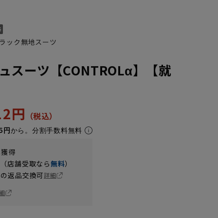
ラック無地スーツ
ュスーツ【CONTROLα】【就
312円
5円
から。分割手数料無料
t獲得
円（店舗受取なら
無料
）
の返品交換可
詳細
細