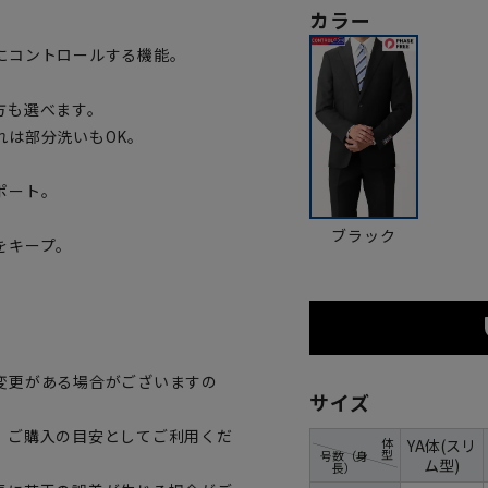
カラー
にコントロールする機能。
方も選べます。
れは部分洗いもOK。
ポート。
ブラック
をキープ。
変更がある場合がございますの
サイズ
、ご購入の目安としてご利用くだ
体
YA体(スリ
型
号数（身
ム型)
長）