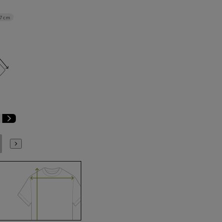
7cm
E5
E6
E7
E8
E9
E10
K3
K4
K5
K6
K