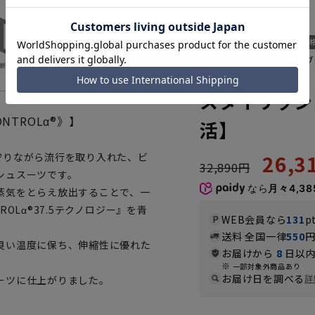
就活などにおすすめのブ
MJCH205S-91
スタイリッシ
TROLα®》】
活】
26,
守りながら流行を取り入れた、ビ
32,890円
シュスーツです。
なら
月々4,38
蒸気をとらえ放出することで、一
OLα®37.5テクノロジー』を青
WEB会員なら
131
p
送料 全国一律
550
良い温度に保ち、伸縮性に優れた
お届けから
8
日以内
一部対象外商品あり
お届け日を調べる
詳
ーツに仕上がりました。