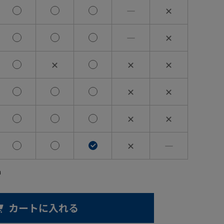
―
✕
―
✕
✕
✕
✕
✕
✕
✕
✕
✕
―
m
カートに入れる