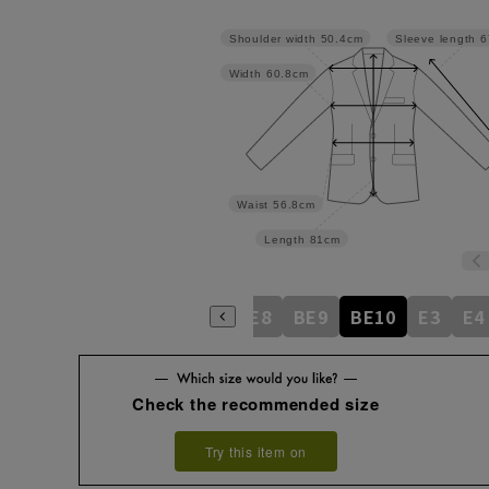
Shoulder width
50.4cm
Sleeve length
6
Width
60.8cm
Waist
56.8cm
Length
81cm
BE4
BE5
BE6
BE7
BE8
BE9
BE10
E3
E4
Check the recommended size
Try this item on