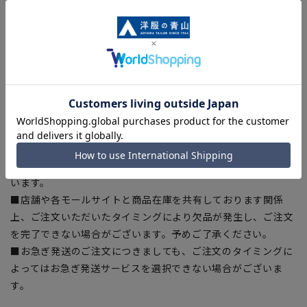
ある場合がございますので、予めご了承ください。
■ゆとり感には個人差があります。サイズ表を確認の上、ご購
入の目安としてご利用ください。
■生地や仕様・デザインにより、着用感や実際のサイズ表に若
干の誤差が生じる場合がございます。予めご了承ください。
■サイズスペックは仕上がりサイズを記載しております。一
部、商品現物におすすめサイズ(ヌードサイズ)を記載している
商品もございます。
■ブラウザやお使いのモニター環境、また撮影時の室内外の光
加減により、実際の商品と掲載画像の色味が異なる場合がござ
います。
■店舗や各モールサイトと商品在庫を共有しております関係
上、ご注文いただいたタイミングにより欠品が発生し、ご注文
を完了できない場合がございます。予めご了承ください。
■お急ぎ発送のご注文につきましても、ご注文のタイミングに
よってはお急ぎ発送サービスを選択できない場合がございま
す。