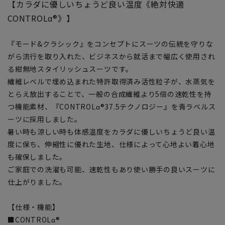
【カラダに優しいちょうど良い温度《絶対快適
CONTROLα®》】
『モード&クラシック』をコンセプトにスーツの伝統を守りな
がら流行を取り入れた、ビジネスから就活まで幅広く使用され
る紺無地スタイリッシュスーツです。
繊維レベルで埋め込まれた特許取得済み活性粒子が、水蒸気を
とらえ放出することで、一般の合成繊維より5倍の速乾性を持
つ機能素材、『CONTROLα®37.5テクノロジー』を青ラベルス
ーツに採用しました。
暑い時も涼しい時も体感温度をカラダに優しいちょうど良い温
度に保ち、伸縮性に優れた生地、仕様によって心地よい着心地
も確保しました。
ご家庭での洗濯も可能、速乾性もあり使い勝手の良いスーツに
仕上がりました。
【仕様・機能】
■CONTROLα®