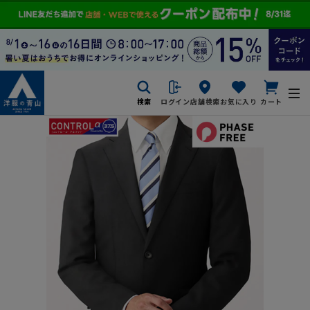
検索
ログイン
店舗検索
お気に入り
カート