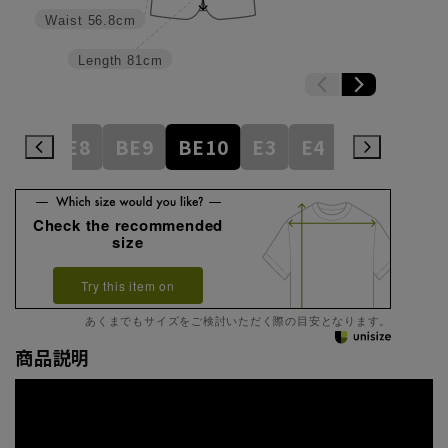
Waist
56.8cm
Length
81cm
BE7
BE8
BE9
BE10
E3
E4
E5
E6
Check the recommended
size
Try this item on
あくまでもサイズをご検討いただく際の目安となります。
商品説明