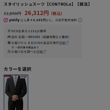
スタイリッシュスーツ【CONTROLα】【就活】
26,312円
32,890円
なら
月々4,385円
から。分割手数料無料
WEB会員なら
131
pt獲得
送料 全国一律
550
円（店舗受取なら
無料
）
お届けから
8
日以内の返品交換可
詳細
一部対象外商品あり
お届け日を調べる
詳細
カラーを選択