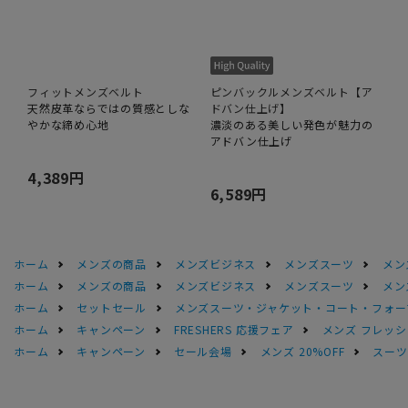
フィットメンズベルト
ピンバックルメンズベルト【ア
天然皮革ならではの質感としな
ドバン仕上げ】
やかな締め心地
濃淡のある美しい発色が魅力の
アドバン仕上げ
4,389円
6,589円
ホーム
メンズの商品
メンズビジネス
メンズスーツ
メン
ホーム
メンズの商品
メンズビジネス
メンズスーツ
メン
ホーム
セットセール
メンズスーツ・ジャケット・コート・フォーマル
ホーム
キャンペーン
FRESHERS 応援フェア
メンズ フレッシ
ホーム
キャンペーン
セール会場
メンズ 20%OFF
スーツS