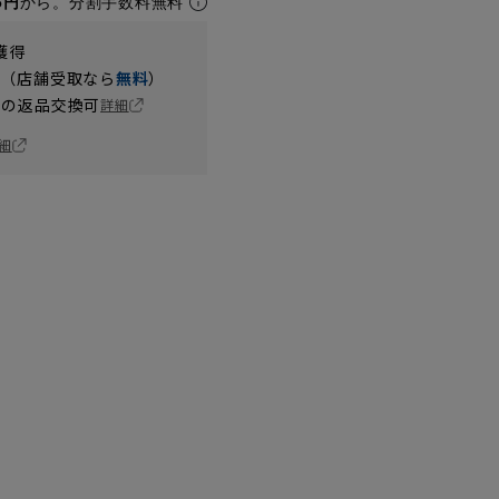
6円
から。分割手数料無料
獲得
円（店舗受取なら
無料
）
の返品交換可
詳細
細