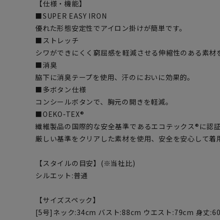
【仕様・機能】
■SUPER EASY IRON
優れた形態安定性でアイロン掛けが簡単です。
■ストレッチ
シワができにくく窮屈感を軽減させる伸縮性のある素材
■消臭
脇下に消臭テープを使用、汗のにおいに効果的。
■多ボタン仕様
コンシールボタンで、胸元の開きを軽減。
■OEKO-TEX®
繊維製品の国際的な安全基準であるエコテックス®に認
厳しい基準をクリアした素材を使用、安全を安心して着
【スタイルの目安】(※当社比)
シルエット:普通
【サイズスペック】
[5号]ネック:34cm バスト:88cm ウエスト:79cm 身丈:60