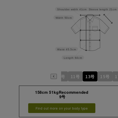
Sleeve length
21cm
Shoulder width
41cm
Width
50cm
Waist
45.5cm
Length
64cm
5号
7号
9号
11号
13号
15号
158cm 51kgRecommended
9号
Find out more on your body type