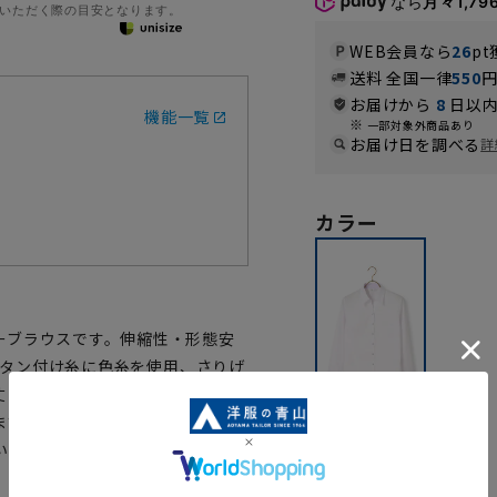
なら
月々1,79
いただく際の目安となります。
WEB会員なら
26
pt
送料 全国一律
550
お届けから
8
日以内
機能一覧
一部対象外商品あり
お届け日を調べる
詳
カラー
ーブラウスです。伸縮性・形態安
。ボタン付け糸に色糸を使用、さりげ
丈と裾のラインがポイントで、ド
ます。万が一汚れてもご家庭で洗
パープル
いただけます。