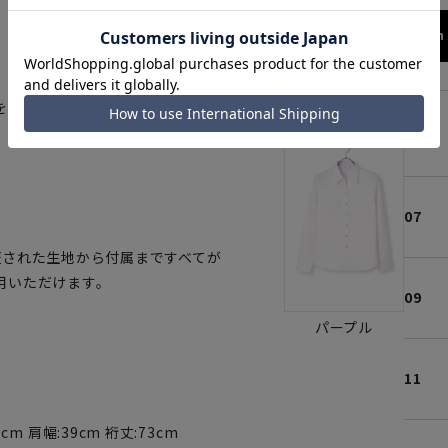
158cm 
を使用。
05
07
証された生地から付属まですべてが
用いただけます。
09
パープル
11
cm 肩幅:39cm 裄丈:73cm