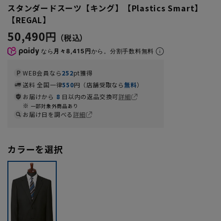
スタンダードスーツ【キング】【Plastics Smart】
【REGAL】
50,490円
なら
月々8,415円
から。分割手数料無料
WEB会員なら
252
pt獲得
送料 全国一律
550
円（店舗受取なら
無料
）
お届けから
8
日以内の返品交換可
詳細
一部対象外商品あり
お届け日を調べる
詳細
カラーを選択