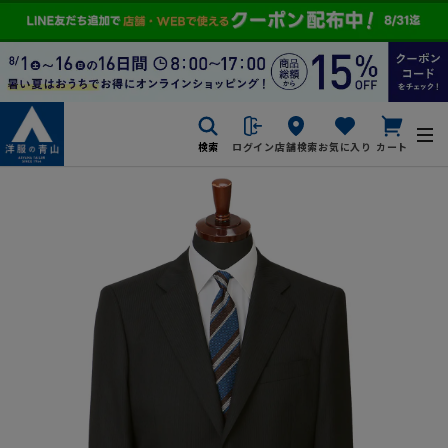
検索
ログイン
店舗検索
お気に入り
カート