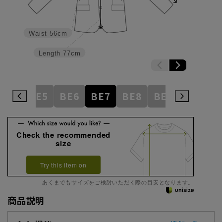
Waist
56cm
Length
77cm
BE4
BE5
BE6
BE7
BE8
BE9
BE10
Check the recommended
size
Try this item on
あくまでもサイズをご検討いただく際の目安となります。
商品説明