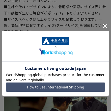
入の目安としてご利用ください。
■生地や仕様・デザインにより、着用感や実際のサイズ表に若
干の誤差が生じる場合がございます。予めご了承ください。
■サイズスペックは仕上がりサイズを記載しております。一
部、商品現物におすすめサイズ(ヌードサイズ)を記載している
商品もございます。
■ブラウザやお使いのモニター環境、また撮影時の室内外の光
加減により、実際の商品と掲載画像の色味が異なる場合がござ
います。
■店舗や各モールサイトと商品在庫を共有しております関係
上、ご注文いただいたタイミングにより欠品が発生し、ご注文
を完了できない場合がございます。予めご了承ください。
■お急ぎ発送のご注文につきましても、ご注文のタイミングに
よってはお急ぎ発送サービスを選択できない場合がございま
す。