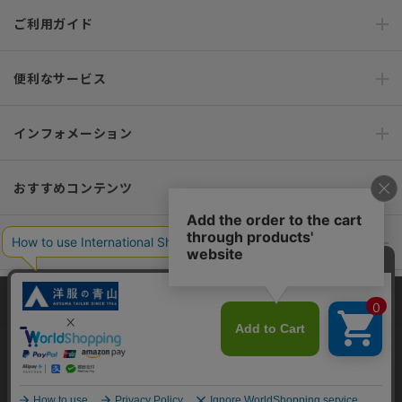
ご利用ガイド
便利なサービス
インフォメーション
おすすめコンテンツ
ポリシー・企業情報
オーダースーツなら SHITATE
当サイトでは、快適な閲覧体験とコンテンツ改善のためにCookieを使用
しています。閲覧を続けることで、Cookieの使用に同意したものとみな
します。詳細については
プライバシーポリシー
をご確認ください。
OFFICIAL SNS
同意して閉じる