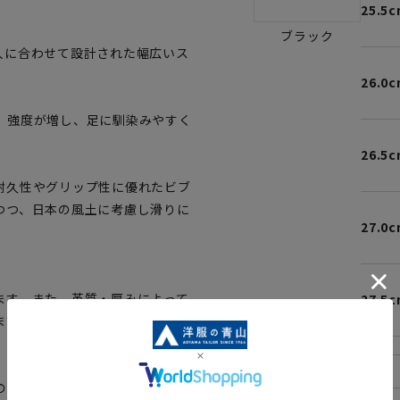
25.5
ブラック
人に合わせて設計された幅広いス
26.0
。強度が増し、足に馴染みやすく
26.5
耐久性やグリップ性に優れたビブ
つつ、日本の風土に考慮し滑りに
27.0
ます。また、革質・厚みによって
27.5
ます。
の環境下での光加減により、実際