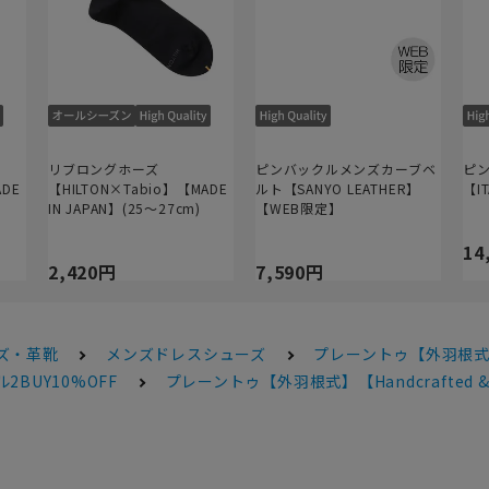
リブロングホーズ
ピンバックルメンズカーブベ
ピ
ADE
【HILTON×Tabio】【MADE
ルト【SANYO LEATHER】
【I
IN JAPAN】(25～27cm)
【WEB限定】
14
2,420円
7,590円
ズ・革靴
メンズドレスシューズ
プレーントゥ【外羽根式】【Ha
2BUY10%OFF
プレーントゥ【外羽根式】【Handcrafted & S