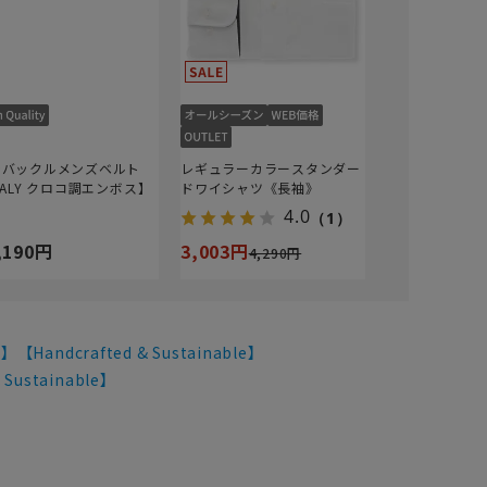
ンバックルメンズベルト
レギュラーカラースタンダー
TALY クロコ調エンボス】
ドワイシャツ《長袖》
4.0
（1）
,190円
3,003円
4,290円
ndcrafted & Sustainable】
ustainable】