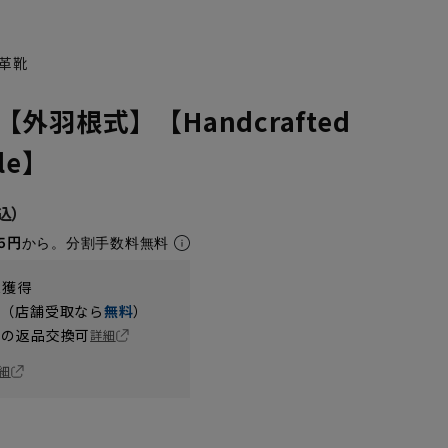
革靴
外羽根式】【Handcrafted
ble】
5円
から。分割手数料無料
t獲得
円（店舗受取なら
無料
）
の返品交換可
詳細
細