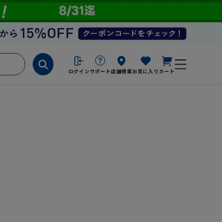
ログイン
サポート
店舗検索
お気に入り
カート