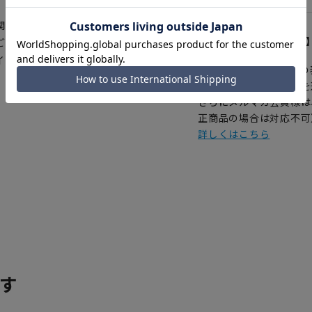
関係上、ご注文いただいたタイミ
【
アイコンについて
ございます。予めご了承くださ
イミングによってはお急ぎ発送サ
の
注文画面でお急ぎ発送を
さらにメルマガ会員様は
正商品の場合は対応不可
詳しくはこちら
す