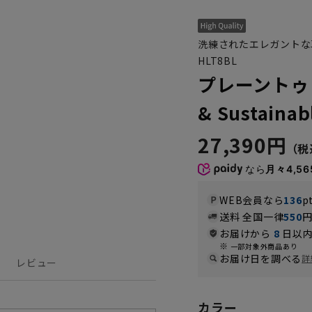
洗練されたエレガントな
HLT8BL
プレーントゥ【
& Sustaina
27,390円
なら
月々4,56
WEB会員なら
136
p
送料 全国一律
550
お届けから
8
日以内
一部対象外商品あり
お届け日を調べる
詳
レビュー
カラー