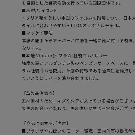
を目的とした啓蒙活動を行っている国際団体です。
■木型/ワイズ:3E
イタリア靴の美しい木型のフォルムを踏襲しつつ、日本
タイルに合わせやすいHILTONオリジナルモデル。
■マッケイ製法
本底の底面からアッパーと中底を一緒に縫い付ける製法
なります。
■本底:Vibram(ビブラム)社製ゴム/ レザー
強度の高いアルゼンチン製のべンズレザーをベースに、
ラム社製ゴムを使用。革底の特徴である通気性を維持し
くいようにラバーを貼り合わせました。
【革製品注意点】
天然素材のため、キズやシワが入っている場合がござい
染色の度合いが変わり、色の違いが生じる場合がござい
【商品に関するご注意】
■ブラウザやお使いのモニター環境、室内外等の撮影時