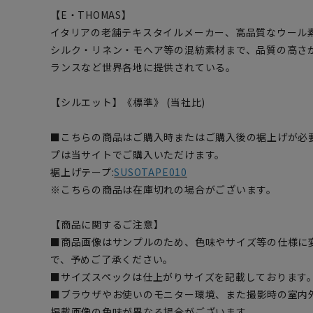
【E・THOMAS】
イタリアの老舗テキスタイルメーカー、高品質なウール
シルク・リネン・モヘア等の混紡素材まで、品質の高さ
ランスなど世界各地に提供されている。
【シルエット】《標準》 (当社比)
■こちらの商品はご購入時またはご購入後の裾上げが必
プは当サイトでご購入いただけます。
裾上げテープ:
SUSOTAPE010
※こちらの商品は在庫切れの場合がございます。
【商品に関するご注意】
■商品画像はサンプルのため、色味やサイズ等の仕様に
で、予めご了承ください。
■サイズスペックは仕上がりサイズを記載しております
■ブラウザやお使いのモニター環境、また撮影時の室内
掲載画像の色味が異なる場合がございます。