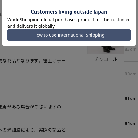
素材をはじめ高級素材カシミヤ・
からイタリアはもちろん日本やフ
82cm
85cm
チャコール
要な商品となります。裾上げテー
88cm
91cm
変更がある場合がございますの
。
94cm
外の光加減により、実際の商品と