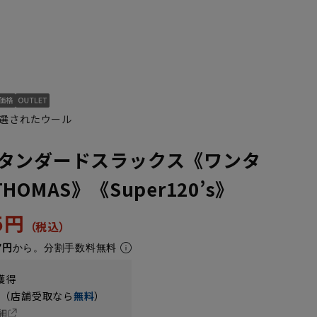
選されたウール
タンダードスラックス《ワンタ
OMAS》《Super120’s》
45円
7円
から。分割手数料無料
獲得
円（店舗受取なら
無料
）
細