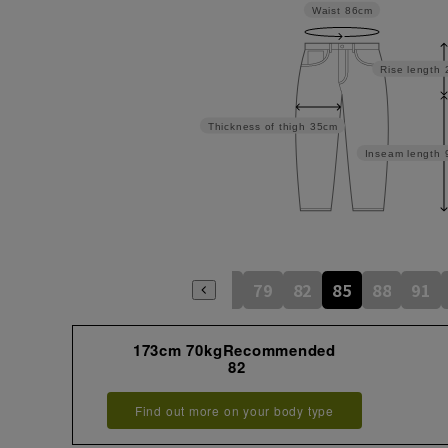
Waist
86cm
Rise length
Thickness of thigh
35cm
Inseam length
73
76
79
82
85
88
91
173cm 70kgRecommended
82
Find out more on your body type