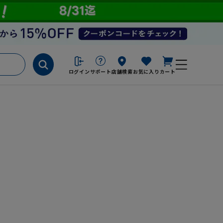
ログイン
サポート
店舗検索
お気に入り
カート