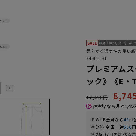
27cm
91cm
柔らかく通気性の良い厳
74301-31
プレミアムス
ック》《E・TH
94
97
100
8,7
17,490円
なら
月々1,45
WEB会員なら
43
pt
送料 全国一律
550
お届け日を調べる
詳