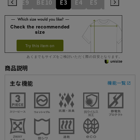
BE8
BE9
BE10
E3
E4
E5
E6
E7
E
Check the recommended
size
Try this item on
あくまでもサイズをご検討いただく際の目安となります。
商品説明
主な機能
機能一覧