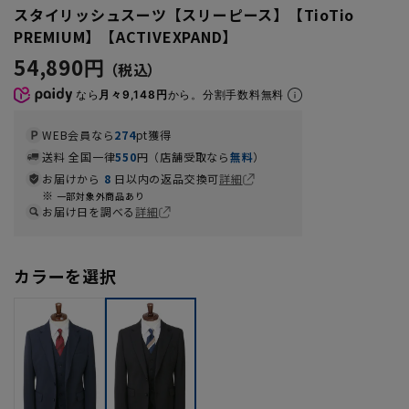
スタイリッシュスーツ【スリーピース】【TioTio
PREMIUM】【ACTIVEXPAND】
54,890円
なら
月々9,148円
から。分割手数料無料
WEB会員なら
274
pt獲得
送料 全国一律
550
円（店舗受取なら
無料
）
お届けから
8
日以内の返品交換可
詳細
一部対象外商品あり
お届け日を調べる
詳細
カラーを選択