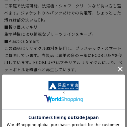
ご家庭で洗濯可能、洗濯機・シャワークリーンなど洗い方も選
べます。ジャケットのみパンツだけでの洗濯等、ちょっとした
汚れは部分洗いもOK。
■折り目スッキリ
生地特性により綺麗なプリーツラインをキープ。
■Plastics Smart
この商品はリサイクル原料を使用し、プラスチック・スマート
に賛同しています。当製品は裏地の糸の一部にECOBLUE®を使
用しています。ECOBLUE®はマテリアルリサイクルにより、ペ
ットボトルを繊維へと再生しています。
【シルエット】《細め(スリム)》 (当社比)
【商品に関するご注意】
■ゆとり感には個人差があります。サイズ表を確認の上、ご購
入の目安としてご利用ください。
■ブラウザやお使いのモニター環境、室内外等の撮影時の環境
下での光加減により、実際の商品と掲載画像の色味が異なる場