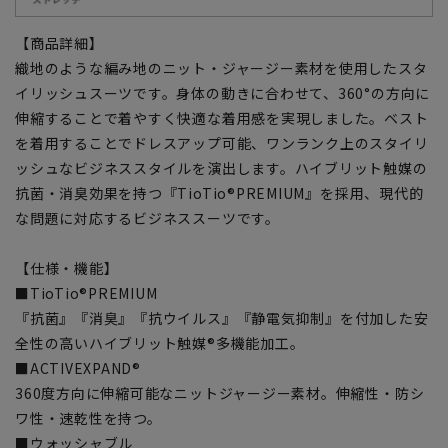
【商品詳細】
織地のような編み地のニット・ジャージー素材を使用したスタ
イリッシュスーツです。身体の動きに合わせて、360°の方向に
伸縮することで着やすく快適な着用感を実現しました。ベスト
を着用することでドレスアップ可能、ワンランク上のスタイリ
ッシュなビジネススタイルを演出します。ハイブリット触媒の
抗菌・消臭効果を持つ『TioTio®PREMIUM』を採用、現代的
な問題に対応するビジネススーツです。
【仕様・機能】
■TioTio®PREMIUM
『抗菌』『消臭』『抗ウイルス』『静電気抑制』を付加した安
全性の高いハイブリット触媒®多機能加工。
■ACTIVEXPAND®
360度方向に伸縮可能なニットジャージー素材。伸縮性・防シ
ワ性・速乾性を持つ。
■ウォッシャブル