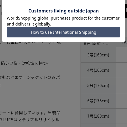
臭効果を持つ
するビジネススーツです。
サイズ
体型
した安全性の高いハイブリット触
Y
号数（身長）
3号(160cm)
・防シワ性・速乾性を持つ。
4号(165cm)
方も選べます。ジャケットのみパ
。
5号(170cm)
6号(175cm)
マートに賛同しています。当製品
7号(180cm)
OBLUE®はマテリアルリサイクル