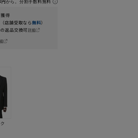
8円
から。分割手数料無料
t獲得
円（店舗受取なら
無料
）
の返品交換可
詳細
細
ック