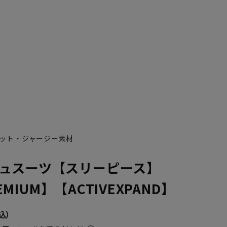
ット・ジャージー素材
K10
YA1
YA2
YA4
YA5
YA6
YA7
AB10
Y
ュスーツ【スリーピース】
REMIUM】【ACTIVEXPAND】