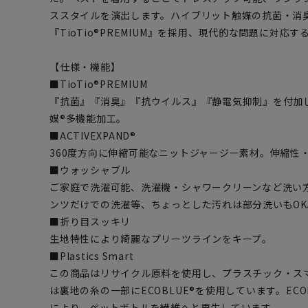
ススタイルを演出します。ハイブリット触媒の抗菌・消
『TioTio®PREMIUM』を採用、現代的な問題に対応
【仕様・機能】
■TioTio®PREMIUM
『抗菌』『消臭』『抗ウイルス』『静電気抑制』を付加
媒®多機能加工。
■ACTIVEXPAND®
360度方向に伸縮可能なニットジャージー素材。伸縮性
■ウォッシャブル
ご家庭で洗濯可能、洗濯機・シャワークリーンなど洗い
ンツだけでの洗濯等、ちょっとした汚れは部分洗いもOK
■折り目スッキリ
生地特性により綺麗なプリーツラインをキープ。
■Plastics Smart
この商品はリサイクル原料を使用し、プラスチック・ス
は裏地の糸の一部にECOBLUE®を使用しています。EC
により、ペットボトルを繊維へと再生しています。