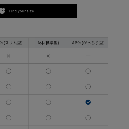
Find your size
A体(スリム型)
A体(標準型)
AB体(がっちり型)
✕
✕
―