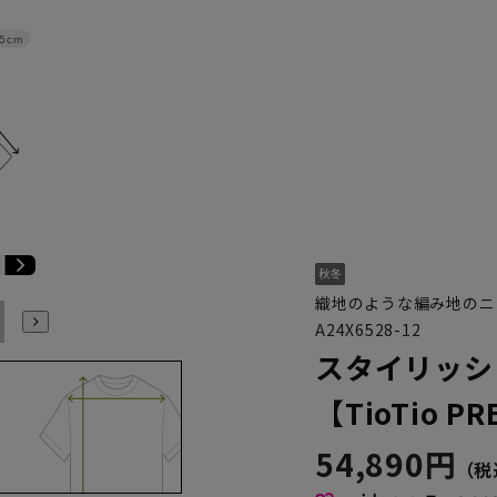
.5cm
織地のような編み地のニ
E6
E7
E8
E9
E10
K4
K5
K6
K7
K8
K9
A24X6528-12
スタイリッシ
【TioTio P
54,890円