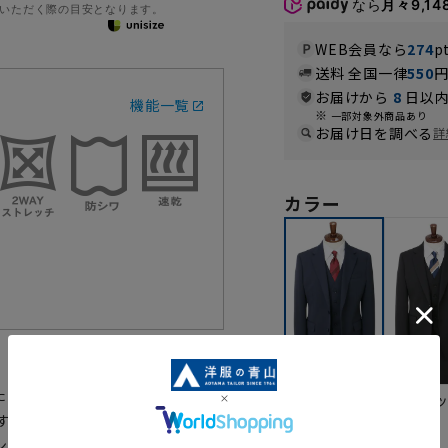
なら
月々9,14
いただく際の目安となります。
WEB会員なら
274
p
送料 全国一律
550
お届けから
8
日以内
機能一覧
一部対象外商品あり
お届け日を調べる
詳
カラー
たスタイリッシュスーツです。身
ブラ
ネイビー
やすく快適な着用感を実現しまし
ンク上のスタイリッシュなビジネ