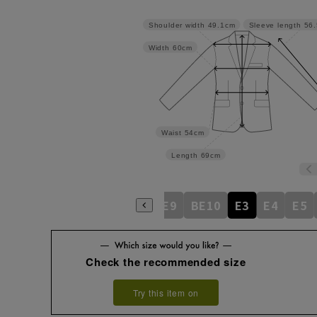
Shoulder width
49.1cm
Sleeve length
56
Width
60cm
Waist
54cm
Length
69cm
BE5
BE6
BE7
BE8
BE9
BE10
E3
E4
E5
Check the recommended size
Try this item on