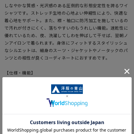
しなやかな質感・光沢感のある圧倒的な形態安定性を誇るワイ
シャツです。ストレッチ生地の心地よい伸縮性により、快適な
着心地をサポート。また、襟・袖口に防汚加工を施しているの
で汚れが付きにくく、落ちやすいのもうれしい機能。速乾性に
優れているため、夜、洗濯してしわを伸ばして干せば、翌朝ノ
ンアイロンで着られます。身体にフィットするスタイリッシュ
なシルエットは、細身のスーツ・ジャケットやノータックのパ
ンツとの相性が良くコーディネートにおすすめです。
【仕様・機能】
■NON IRONMAX
日清紡『APOLLOCOT®』を使用した最高ランクの形態安定性
を誇り、綿100%でありながらシワや生地の収縮を防ぎます。
■ストレッチ
綿の柔らかな風合いにストレッチ性をプラス、快適なシャツに
進化。
■制菌加工
銀イオンの力で細菌の増殖を抑え、生乾き時のニオイを抑制。