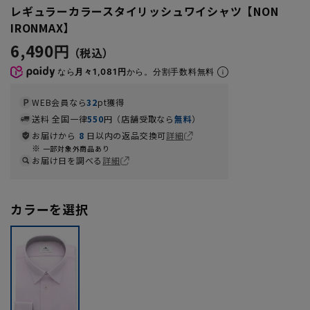
レギュラーカラースタイリッシュワイシャツ【NON
IRONMAX】
6,490円
なら
月々1,081円
から。分割手数料無料
WEB会員なら
32
pt獲得
送料 全国一律
550
円（店舗受取なら
無料
）
お届けから
8
日以内の返品交換可
詳細
一部対象外商品あり
お届け日を調べる
詳細
カラーを選択