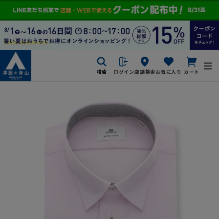
検索
ログイン
店舗検索
お気に入り
カート