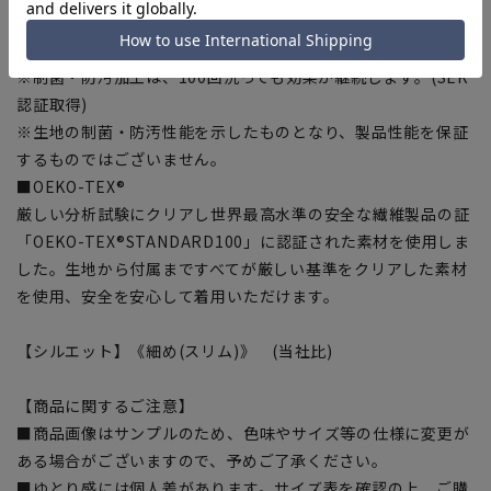
■防汚加工(襟・カフス)
皮脂などの油汚れなどを落としやすくします。
※制菌・防汚加工は、100回洗っても効果が継続します。(SEK
認証取得)
※生地の制菌・防汚性能を示したものとなり、製品性能を保証
するものではございません。
■OEKO-TEX®
厳しい分析試験にクリアし世界最高水準の安全な繊維製品の証
「OEKO-TEX®STANDARD100」に認証された素材を使用しま
した。生地から付属まですべてが厳しい基準をクリアした素材
を使用、安全を安心して着用いただけます。
【シルエット】《細め(スリム)》 (当社比)
【商品に関するご注意】
■商品画像はサンプルのため、色味やサイズ等の仕様に変更が
ある場合がございますので、予めご了承ください。
■ゆとり感には個人差があります。サイズ表を確認の上、ご購